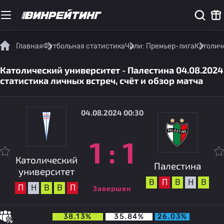
Главная
Футбольная статистика
Чили: Премьер-лига
Католич
Католический университет - Палестина 04.08.2024
статистика личных встреч, счёт и обзор матча
04.08.2024 00:30
1
:
1
Католический
Палестина
университет
В
П
В
Н
В
П
Н
В
В
П
Завершен
38.13%
35.84%
26.03%