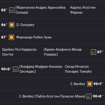
(Франсиско Андрес Арансибиа
Карлос Агустин
82 '
Сильва)
Фариас
86 '
D. Gonzalez
87 '
Фернандо Рубен Зуки
Брайан Пол Карраско
(Браян Альфонсо Вехар
87 '
Сантос
Утрерас)
(Альфред Жафран Каналес
Сесар Игнасио
90+5 '
Сеспедес)
Пинарес Тамайо
J. Benitez
90+7 '
J. Benitez
(Пабло Агустин Паласио Абака)
90+8 '