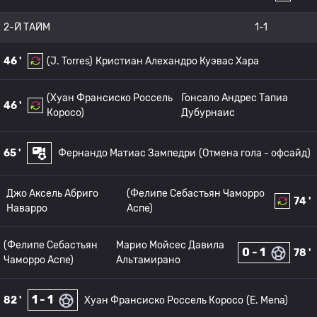
2-Й ТАЙМ
1-1
46 '
(J. Torres)
Кристиан Алехандро Куэвас Хара
(Хуан Франсиско Россель
Гонсало Андрес Тапиа
46 '
Коросо)
Дубурнаис
65 '
Фернандо Матиас Зампедри
(Отмена гола - офсайд)
Джо Аксель Абриго
(Фелипе Себастьян Чаморро
74 '
Наварро
Аспе)
(Фелипе Себастьян
Марио Мойсес Давила
0 - 1
78 '
Чаморро Аспе)
Альтамирано
1 - 1
82 '
Хуан Франсиско Россель Коросо
(E. Mena)