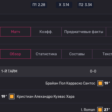
П1
2.28
Х
3.14
П2
3.34
Матч
Коэфф.
Предматчевые факты
Обзор
Статистика
Составы
Текс
1-Й ТАЙМ
0-0
Брайан Пол Карраско Сантос
19 '
19 '
Кристиан Алехандро Куэвас Хара
I. Roman
27 '