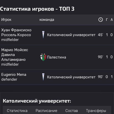
Статистика игроков - ТОП 3
Игрок
команда
Г
А
Хуан Франсиско
Россель Коросо
Католический университет
45’
1
0
midfielder
Марио Мойсес
Давила
90’
1
0
Палестина
Альтамирано
midfielder
Eugenio Mena
90’
0
1
Католический университет
defender
Католический университет:
Статистика
Расписание
Состав
Трансферы