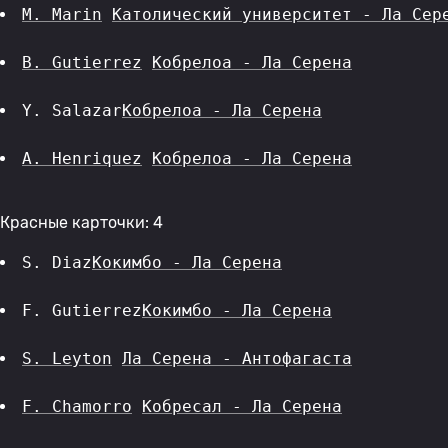
M. Marin
Католический университет - Ла Сер
B. Gutierrez
Кобрелоа - Ла Серена
Y. Salazar
Кобрелоа - Ла Серена
A. Henriquez
Кобрелоа - Ла Серена
Красные карточки: 4
S. Diaz
Кокимбо - Ла Серена
F. Gutierrez
Кокимбо - Ла Серена
S. Leyton
Ла Серена - Антофагаста
F. Chamorro
Кобресал - Ла Серена