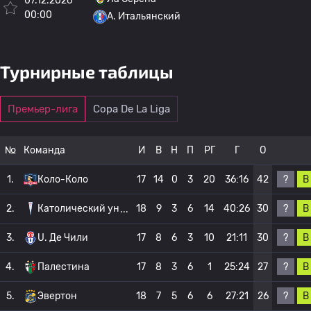
07.12.2026
00:00
A. Итальянский
Турнирные таблицы
Премьер-лига
Copa De La Liga
№
Команда
И
В
Н
П
РГ
Г
О
?
В
1.
Коло-Коло
17
14
0
3
20
36:16
42
?
В
2.
Католический ун
18
9
3
6
14
40:26
30
?
В
3.
U. Де Чили
17
8
6
3
10
21:11
30
?
В
4.
Палестина
17
8
3
6
1
25:24
27
?
В
5.
Эвертон
18
7
5
6
6
27:21
26