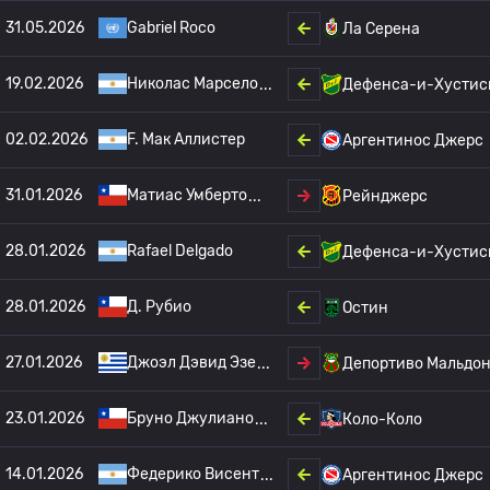
31.05.2026
Gabriel Roco
Ла Серена
19.02.2026
Николас Марсело
Дефенса-и-Хустис
02.02.2026
F. Мак Аллистер
Аргентинос Джерс
31.01.2026
Матиас Умберто
Рейнджерс
28.01.2026
Rafael Delgado
Дефенса-и-Хустис
28.01.2026
Д. Рубио
Остин
27.01.2026
Джоэл Дэвид Эзе
Депортиво Мальдо
23.01.2026
Бруно Джулиано
Коло-Коло
14.01.2026
Федерико Висент
Аргентинос Джерс