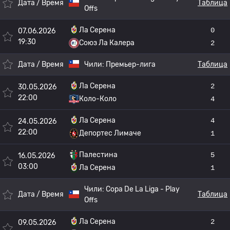
Дата / Время
Таблица
Offs
Ла Серена
0
07.06.2026
19:30
Союз Ла Калера
2
Дата / Время
Чили:
Премьер-лига
Таблица
Ла Серена
2
30.05.2026
22:00
Коло-Коло
4
Ла Серена
4
24.05.2026
22:00
Депортес Лимаче
1
Палестина
5
16.05.2026
03:00
Ла Серена
1
Чили:
Copa De La Liga - Play
Дата / Время
Таблица
Offs
Ла Серена
2
09.05.2026