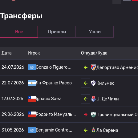
Трансферы
Все
Пришли
Ушли
Дата
Игрок
Откуда/Куда
24.07.2026
Gonzalo Figuero
Депортиво Армени
22.07.2026
Ян Франко Рассо
Кильмес
12.07.2026
Ignacio Saez
U. Де Чили
29.06.2026
Родриго Мануэль
Провинциальный О
31.05.2026
Benjamin Contre
Ла Серена