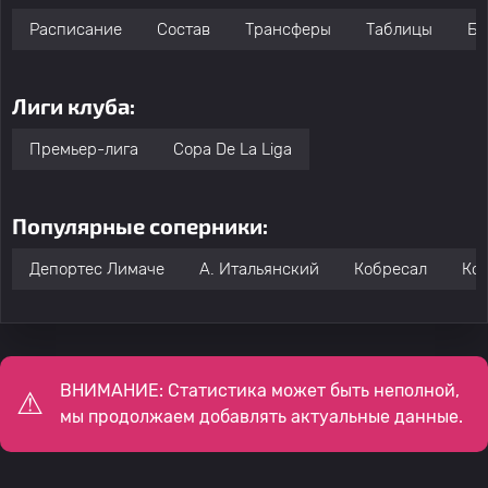
Расписание
Состав
Трансферы
Таблицы
Бо
Лиги клуба:
Премьер-лига
Copa De La Liga
Популярные соперники:
Депортес Лимаче
A. Итальянский
Кобресал
Ко
ВНИМАНИЕ: Статистика может быть неполной,
мы продолжаем добавлять актуальные данные.