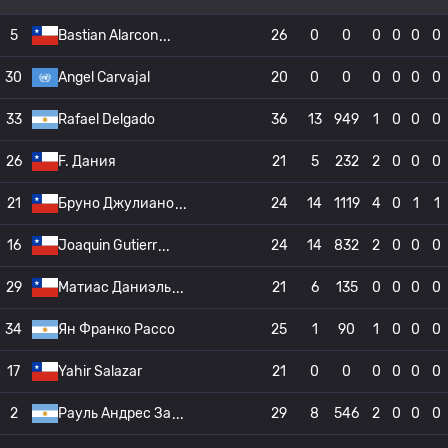
5
Bastian Alarcon
26
0
0
0
0
0
0
30
Angel Carvajal
20
0
0
0
0
0
0
33
Rafael Delgado
36
13
949
1
0
0
0
26
F. Дания
21
5
232
2
0
0
0
21
Бруно Джулиано
24
14
1119
4
0
1
1
16
Joaquin Gutierr
24
14
832
2
0
0
0
29
Матиас Даниэль
21
6
135
0
0
0
0
34
Ян Франко Рассо
25
1
90
1
0
0
0
17
Yahir Salazar
21
0
0
0
0
0
0
2
Рауль Андрес За
29
8
546
2
0
0
0