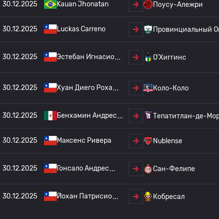
30.12.2025
Kauan Jhonatan
Поусу-Алежри
30.12.2025
Luckas Carreno
Провинциальный О
30.12.2025
Эстебан Игнасио
О'Хиггинс
30.12.2025
Хуан Диего Роха
Коло-Коло
30.12.2025
Бенхамин Андрес
Тепатитлан-де-Мо
30.12.2025
Максенс Ривера
Nublense
30.12.2025
Гонсало Андрес
Сан-Фелипе
30.12.2025
Йохан Патрисио
Кобресал