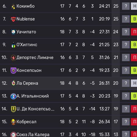
?
Н
6.
Кокимбо
17
7
4
6
3
24:21
25
?
В
7.
Nublense
16
6
7
3
1
20:19
25
?
П
8.
Уачипато
18
7
3
8
-4
27:31
24
?
В
9.
О'Хиггинс
17
7
2
8
-4
21:25
23
?
П
10.
Депортес Лимаче
16
6
3
7
5
31:26
21
?
В
11.
Консепсьон
17
6
2
9
-4
19:23
20
?
Н
12.
Ла Серена
18
4
8
6
-5
26:31
20
?
В
13.
A. Итальянский
17
5
4
8
-3
20:23
19
?
П
14.
U. Де Консепсьо
16
5
4
7
-14
13:27
19
?
П
15.
Кобресал
18
5
2
11
-8
26:34
17
?
П
16.
Союз Ла Калера
17
3
4
10
-18
15:33
13