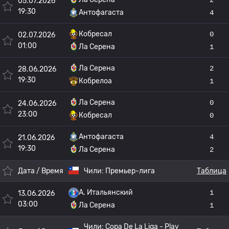
05.07.2026
19:30
Антофагаста
4
Кобресал
0
02.07.2026
01:00
Ла Серена
1
Ла Серена
2
28.06.2026
19:30
Кобрелоа
1
Ла Серена
0
24.06.2026
23:00
Кобресал
0
Антофагаста
4
21.06.2026
19:30
Ла Серена
2
Дата / Время
Чили:
Премьер-лига
Таблица
A. Итальянский
1
13.06.2026
03:00
Ла Серена
1
Чили:
Copa De La Liga - Play