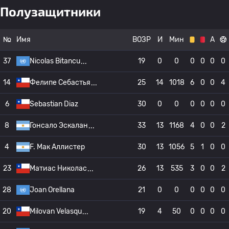
Полузащитники
№
Имя
ВОЗР
И
Мин
А
37
Nicolas Bitancu
19
0
0
0
0
0
0
14
Фелипе Себастья
25
14
1018
6
0
0
4
6
Sebastian Diaz
30
0
0
0
0
0
0
8
Гонсало Эскалан
33
13
1168
4
0
0
2
4
F. Мак Аллистер
30
13
1056
5
1
0
0
23
Матиас Николас
26
13
535
3
0
0
2
28
Joan Orellana
21
0
0
0
0
0
0
20
Milovan Velasqu
19
4
50
0
0
0
0