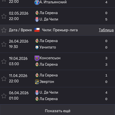
22:00
A. Итальянский
4
Ла Серена
0
02.05.2026
22:00
U. Де Чили
5
Дата / Время
Чили:
Премьер-лига
Таблица
Ла Серена
0
26.04.2026
19:30
Уачипато
0
Консепсьон
3
19.04.2026
03:00
Ла Серена
3
Ла Серена
1
11.04.2026
22:00
Эвертон
0
U. Де Чили
4
06.04.2026
01:00
Ла Серена
0
Показать ещё