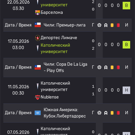
2
22.05.2026
университет
0
0
0
0
В
03:30
0
Барселона
Дата / Время
Чили:
Премьер-лига
Г
И
Депортес Лимаче
0
17.05.2026
0
0
0
0
В
Католический
03:00
2
университет
Чили:
Copa De La Liga
Дата / Время
Г
И
- Play Offs
Католический
1
11.05.2026
университет
0
0
0
0
Н
00:30
1
Nublense
Южная Америка:
Дата / Время
Г
И
Кубок Либертадорес
Католический
0
07.05.2026