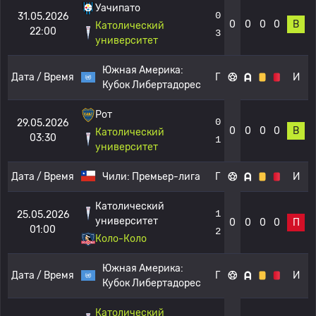
Уачипато
0
31.05.2026
0
0
0
0
В
Католический
22:00
3
университет
Южная Америка:
Дата / Время
Г
И
Кубок Либертадорес
Рот
0
29.05.2026
0
0
0
0
В
Католический
03:30
1
университет
Дата / Время
Чили:
Премьер-лига
Г
И
Католический
1
25.05.2026
университет
0
0
0
0
П
01:00
2
Коло-Коло
Южная Америка:
Дата / Время
Г
И
Кубок Либертадорес
Католический