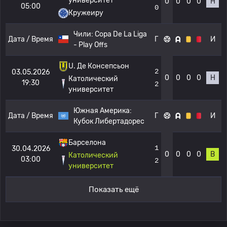
университет
0
0
0
0
Н
05:00
0
Кружеиру
Чили:
Copa De La Liga
Дата / Время
Г
И
- Play Offs
U. Де Консепсьон
2
03.05.2026
0
0
0
0
Н
Католический
19:30
2
университет
Южная Америка:
Дата / Время
Г
И
Кубок Либертадорес
Барселона
1
30.04.2026
0
0
0
0
В
Католический
03:00
2
университет
Показать ещё