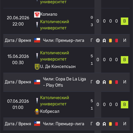
университет
Копиапо
0
20.06.2026
0
0
0
0
В
Католический
22:00
3
университет
Дата / Время
Чили:
Премьер-лига
Г
И
Католический
5
15.06.2026
университет
0
0
0
0
В
00:30
1
U. Де Консепсьон
Чили:
Copa De La Liga
Дата / Время
Г
И
- Play Offs
Католический
5
07.06.2026
университет
0
0
0
0
В
01:00
1
Кобресал
Дата / Время
Чили:
Премьер-лига
Г
И