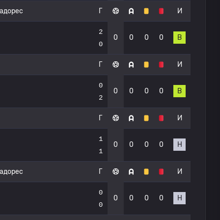
тадорес
Г
И
2
0
0
0
0
В
0
Г
И
0
0
0
0
0
В
2
Г
И
1
0
0
0
0
Н
1
тадорес
Г
И
0
0
0
0
0
Н
0