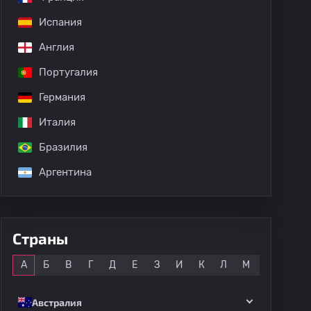
Испания
Англия
Португалия
Германия
Италия
Бразилия
Аргентина
Страны
Все
А
Б
В
Г
Д
Е
З
И
К
Л
М
Н
О
Австралия