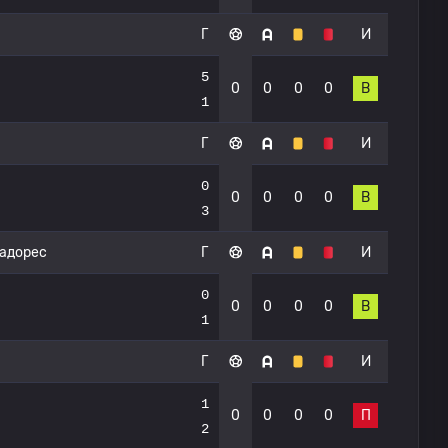
Г
И
5
0
0
0
0
В
1
Г
И
0
0
0
0
0
В
3
тадорес
Г
И
0
0
0
0
0
В
1
Г
И
1
0
0
0
0
П
2