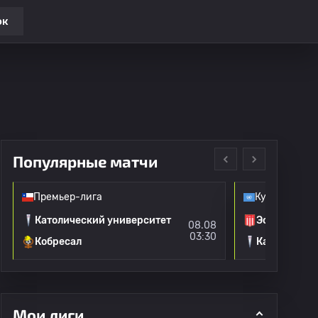
ок
Популярные матчи
Премьер-лига
Кубок Либер
Католический университет
Эстудианте
08.08
03:30
Кобресал
Католическ
Мои лиги