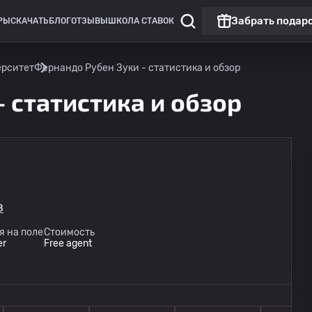
Забрать подар
РЫ
СКАЧАТЬ
БЛОГ
ОТЗЫВЫ
ШКОЛА СТАВОК
ерситет
Фернандо Рубен Зуки - статистика и обзор
 статистика и обзор
Кубок Либертадорес
8
Эстудиантес
12.08
я на поле
Стоимость
03:30
Католический университет
er
Free agent