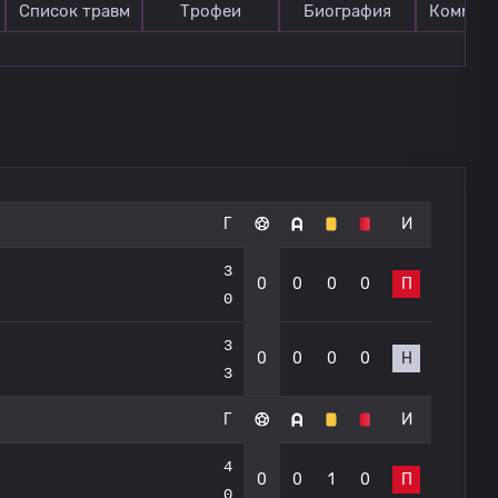
Список травм
Трофеи
Биография
Коммен
Г
И
3
0
0
0
0
П
0
3
0
0
0
0
Н
3
Г
И
4
0
0
1
0
П
0