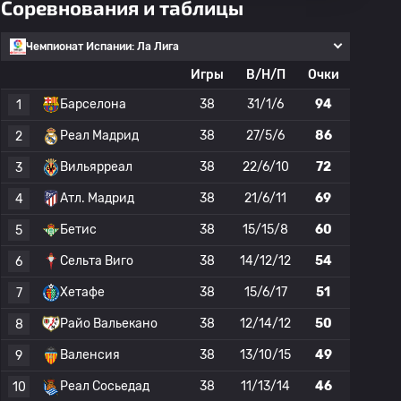
Соревнования и таблицы
Чемпионат Испании: Ла Лига
Игры
В/Н/П
Очки
Барселона
38
31/1/6
94
1
Реал Мадрид
38
27/5/6
86
2
Вильярреал
38
22/6/10
72
3
Атл. Мадрид
38
21/6/11
69
4
Бетис
38
15/15/8
60
5
Сельта Виго
38
14/12/12
54
6
Хетафе
38
15/6/17
51
7
Райо Вальекано
38
12/14/12
50
8
Валенсия
38
13/10/15
49
9
Реал Сосьедад
38
11/13/14
46
10