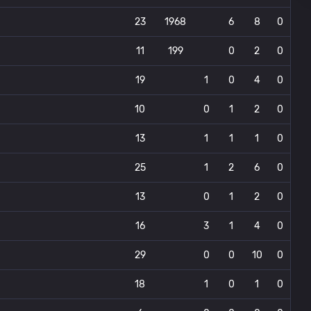
23
1968
6
8
0
11
199
0
2
0
19
1
0
4
0
10
0
1
2
0
13
1
1
1
0
25
1
2
6
0
13
0
1
2
0
16
3
1
4
0
29
0
0
10
0
18
1
0
1
0