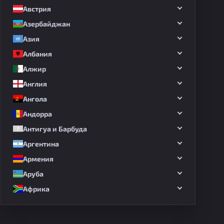
Австрия
Азербайджан
Азия
Албания
Алжир
Англия
Ангола
Андорра
Антигуа и Барбуда
Аргентина
Армения
Аруба
Африка