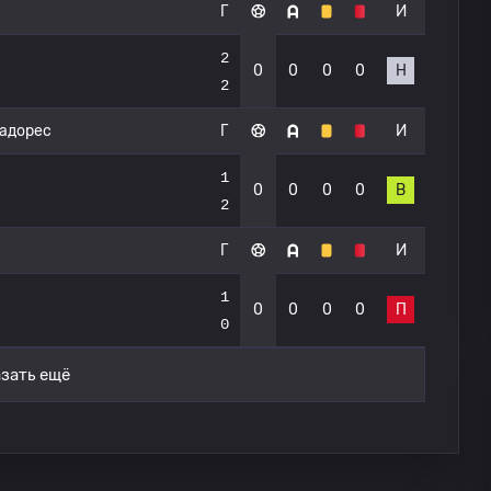
Г
И
2
0
0
0
0
Н
2
тадорес
Г
И
1
0
0
0
0
В
2
Г
И
1
0
0
0
0
П
0
зать ещё