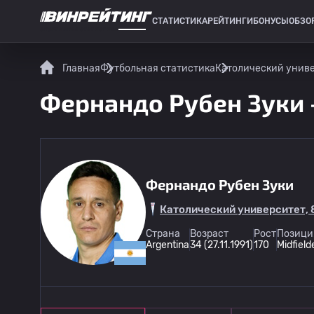
СТАТИСТИКА
РЕЙТИНГИ
БОНУСЫ
ОБЗО
СПОРТИВНАЯ СТАТИСТИКА
Главная
Футбольная статистика
Католический унив
Фернандо Рубен Зуки -
Фернандо Рубен Зуки
Католический университет, 
Страна
Возраст
Рост
Позици
Argentina
34 (27.11.1991)
170
Midfield