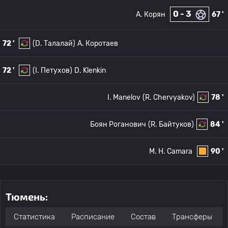
0 - 3
А. Корян
67 '
72 '
(D. Талалай)
А. Коротаев
72 '
(I. Петухов)
D. Klenkin
I. Manelov
(R. Chervyakov)
78 '
Боян Роганович
(R. Байтуков)
84 '
M. H. Camara
90 '
Тюмень:
Статистика
Расписание
Состав
Трансферы