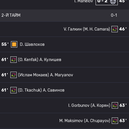
0 - 2
I. Manelov
45 '
2-Й ТАЙМ
0-1
V. Галкин
(M. H. Camara)
46 '
55 '
D. Шавлохов
61 '
(O. Kenfak)
А. Кулишев
61 '
(Ислам Мокаев)
A. Maryanov
61 '
(D. Tkachuk)
A. Савинов
I. Gorbunov
(А. Корян)
63 '
M. Maksimov
(A. Chupayov)
63 '