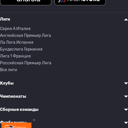
Лиги
Серия A Италия
Английская Премьер Лига
Ла Лига Испания
Бундеслига Германия
Лига 1 Франция
Российская Премьер Лига
Все лиги
Клубы
Чемпионаты
Сборные команды
Футболисты
Получи