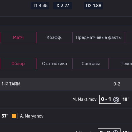
П1
4.35
Х
3.27
П2
1.88
Матч
Коэфф.
Предматчевые факты
Обзор
Статистика
Составы
Текс
1-Й ТАЙМ
0-2
0 - 1
M. Maksimov
18 '
37 '
A. Maryanov