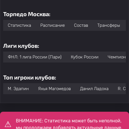
Торпедо Москва:
Статистика
Расписание
Состав
Трансферы
Лиги клубов:
ФНЛ: 1 лига России (Пари)
Кубок России
Чемпионат
Топ игроки клубов:
М. Эдапин
Яхья Магомедов
Данил Ладоха
R. Со
ВНИМАНИЕ: Статистика может быть неполной,
мы продолжаем добавлять актуальные данные.