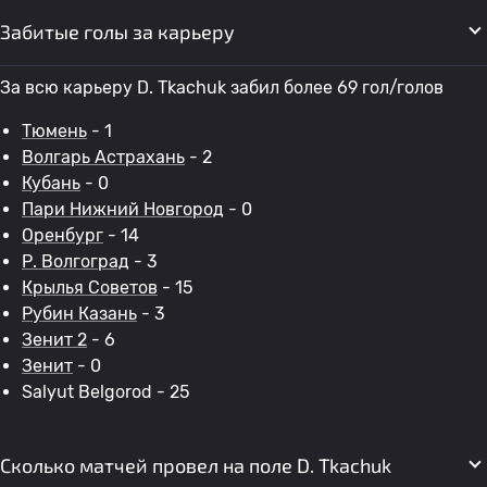
Забитые голы за карьеру
За всю карьеру D. Tkachuk забил более 69 гол/голов
Тюмень
- 1
Волгарь Астрахань
- 2
Кубань
- 0
Пари Нижний Новгород
- 0
Оренбург
- 14
Р. Волгоград
- 3
Крылья Советов
- 15
Рубин Казань
- 3
Зенит 2
- 6
Зенит
- 0
Salyut Belgorod - 25
Сколько матчей провел на поле D. Tkachuk