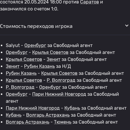
состоялся 20.05.2024 18:00 против
Саратов
и
закончился со счетом 1:0.
Стоимость переходов игрока
Salyut -
Оренбург
за Свободный агент
Оренбург
-
Крылья Советов
за Свободный агент
Крылья Советов
-
Зенит
за Свободный агент
Зенит
-
Рубин Казань
за Н/Д
Рубин Казань
-
Крылья Советов
за Свободный агент
Крылья Советов
-
Р. Волгоград
за Свободный агент
Р. Волгоград
-
Оренбург
за Свободный агент
Оренбург
-
Пари Нижний Новгород
за Свободный
агент
Пари Нижний Новгород
-
Кубань
за Свободный агент
Кубань
-
Волгарь Астрахань
за Свободный агент
Волгарь Астрахань
-
Тюмень
за Свободный агент