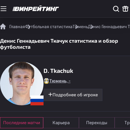
Главная
Футбольная статистика
Тюмень
Денис Геннадьевич Т
Денис Геннадьевич Ткачук статистика и обзор
футболиста
D. Tkachuk
Тюмень, -
Подробнее об игроке
Последние матчи
Карьера
Переходы
Тр