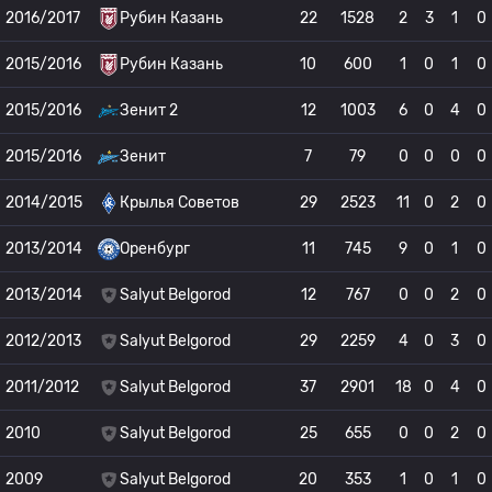
2016/2017
Рубин Казань
22
1528
2
3
1
0
2015/2016
Рубин Казань
10
600
1
0
1
0
2015/2016
Зенит 2
12
1003
6
0
4
0
2015/2016
Зенит
7
79
0
0
0
0
2014/2015
Крылья Советов
29
2523
11
0
2
0
2013/2014
Оренбург
11
745
9
0
1
0
2013/2014
Salyut Belgorod
12
767
0
0
2
0
2012/2013
Salyut Belgorod
29
2259
4
0
3
0
2011/2012
Salyut Belgorod
37
2901
18
0
4
0
2010
Salyut Belgorod
25
655
0
0
2
0
2009
Salyut Belgorod
20
353
1
0
1
0