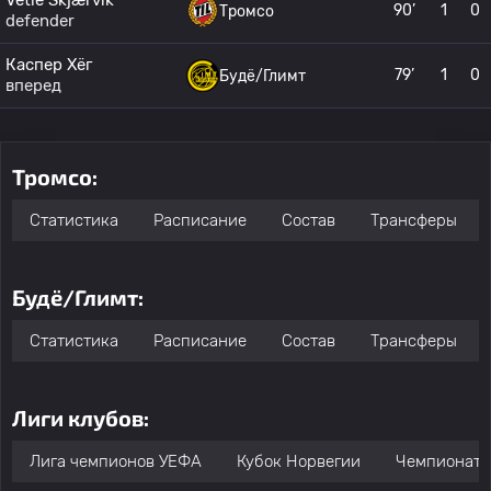
Vetle Skjærvik
90’
1
0
Тромсо
defender
Каспер Хёг
79’
1
0
Будё/Глимт
вперед
Тромсо:
Статистика
Расписание
Состав
Трансферы
Будё/Глимт:
Статистика
Расписание
Состав
Трансферы
Лиги клубов:
Лига чемпионов УЕФА
Кубок Норвегии
Чемпионат 