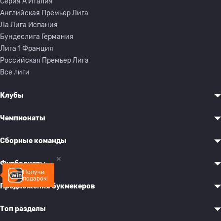
Серия A Италия
Английская Премьер Лига
Ла Лига Испания
Бундеслига Германия
Лига 1 Франция
Российская Премьер Лига
Все лиги
Клубы
Чемпионаты
Сборные команды
Футболисты
Получи
подарок!
Предложения букмекеров
Топ разделы