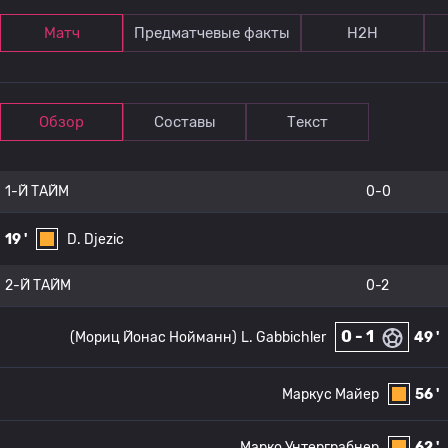
Матч
Предматчевые факты
Н2Н
Обзор
Составы
Текст
1-Й ТАЙМ
0-0
19 '
D. Djezic
2-Й ТАЙМ
0-2
0 - 1
(Мориц Йонас Нойманн)
L. Gabbichler
49 '
Маркус Майер
56 '
Марко Унтерграбнер
62 '