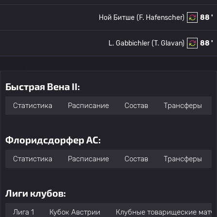
Ной Битше
(F. Hafenscher)
88 '
L. Gabbichler
(T. Glavan)
88 '
Быстрая Вена II:
Статистика
Расписание
Состав
Трансферы
Флоридсдорфер АС:
Статистика
Расписание
Состав
Трансферы
Лиги клубов:
Лига 1
Кубок Австрии
Клубные товарищеские матч