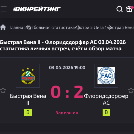
Главная
Футбольная статистика
Австрия: Лига 1
Быстрая Вена
Быстрая Вена II - Флоридсдорфер АС 03.04.2026
статистика личных встреч, счёт и обзор матча
03.04.2026 19:00
0
:
2
Быстрая Вена
Флоридсдорфер
II
АС
В
В
Завершен