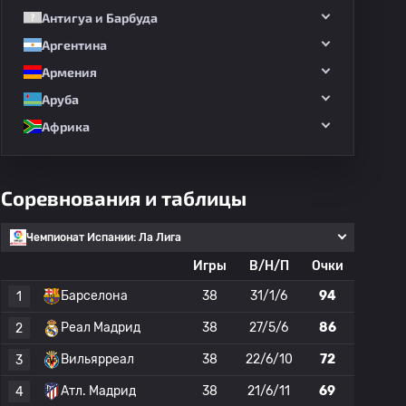
Антигуа и Барбуда
Аргентина
Армения
Аруба
Африка
Соревнования и таблицы
Чемпионат Испании: Ла Лига
Игры
В/Н/П
Очки
Барселона
38
31/1/6
94
1
Реал Мадрид
38
27/5/6
86
2
Вильярреал
38
22/6/10
72
3
Атл. Мадрид
38
21/6/11
69
4