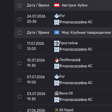
Дата / Время
Австрия:
Кубок
Рог
24.07.2026
20:30
Флоридсдорфер АС
Дата / Время
Мир:
Клубные товарищеские
Простейов
17.07.2026
12:00
Флоридсдорфер АС
Леобендорф
10.07.2026
19:30
Флоридсдорфер АС
Рог
07.07.2026
19:00
Флоридсдорфер АС
Вена СК
03.07.2026
19:30
Флоридсдорфер АС
SK Rapid
27.06.2026