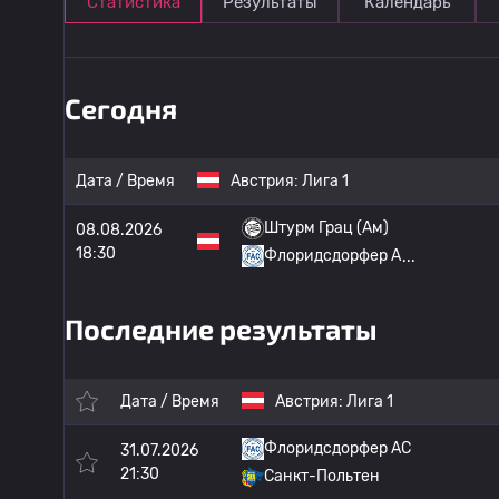
Статистика
Результаты
Календарь
Сегодня
Дата / Время
Австрия:
Лига 1
Штурм Грац (Ам)
08.08.2026
18:30
Флоридсдорфер А
Последние результаты
Дата / Время
Австрия:
Лига 1
Флоридсдорфер АС
31.07.2026
21:30
Санкт-Польтен