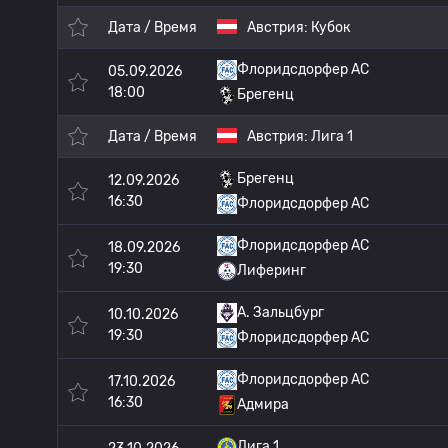
Дата / Время
Австрия:
Кубок
Флоридсдорфер АС
05.09.2026
18:00
Брегенц
Дата / Время
Австрия:
Лига 1
Брегенц
12.09.2026
16:30
Флоридсдорфер АС
Флоридсдорфер АС
18.09.2026
19:30
Лиферинг
A. Зальцбург
10.10.2026
19:30
Флоридсдорфер АС
Флоридсдорфер АС
17.10.2026
16:30
Адмира
Лига 1