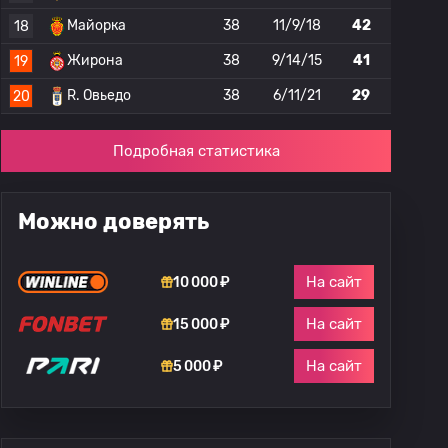
Майорка
38
11/9/18
42
18
Жирона
38
9/14/15
41
19
R. Овьедо
38
6/11/21
29
20
Подробная статистика
Можно доверять
На сайт
10 000 ₽
На сайт
15 000 ₽
На сайт
5 000 ₽