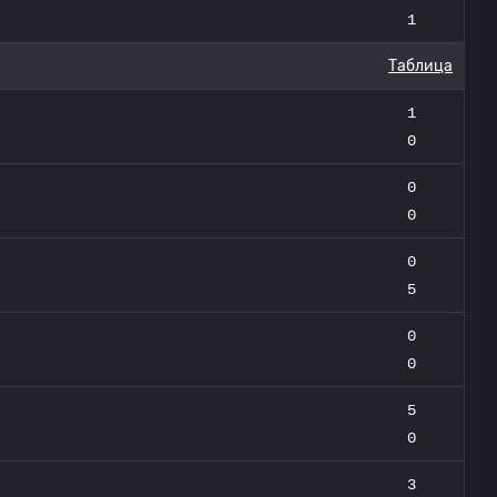
1
Таблица
1
0
0
0
0
5
0
0
5
0
3