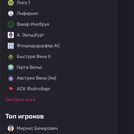
Лига 1
Лиферинг
Вакер Инсбрук
A. Зальцбург
Флоридсдорфер АС
Быстрая Вена II
Герта Вельс
Австрия Вена (Ам)
АСК Фойтсберг
Смотреть все
Топ игроков
Мирнес Бечирович