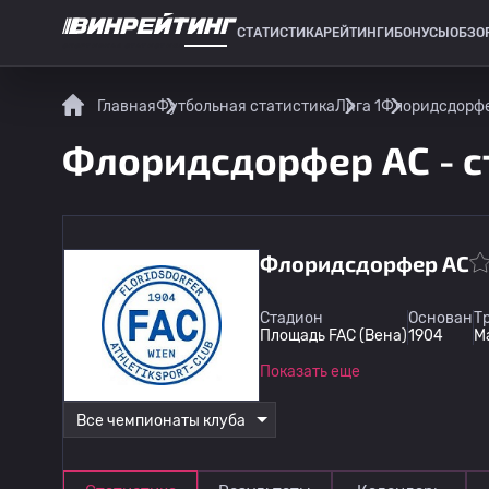
СТАТИСТИКА
РЕЙТИНГИ
БОНУСЫ
ОБЗО
СПОРТИВНАЯ СТАТИСТИКА
Главная
Футбольная статистика
Лига 1
Флоридсдорфе
Флоридсдорфер АС - с
Флоридсдорфер АС
Стадион
Основан
Т
Площадь FAC (Вена)
1904
Ma
Показать еще
Все чемпионаты клуба