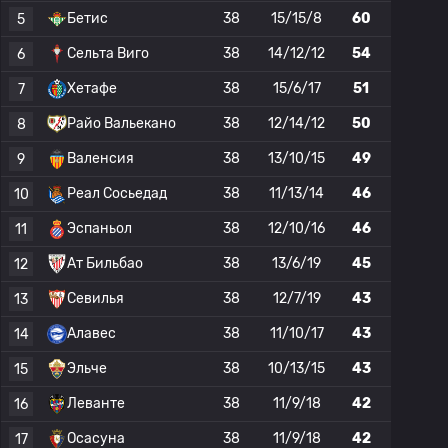
Бетис
38
15/15/8
60
5
Сельта Виго
38
14/12/12
54
6
Хетафе
38
15/6/17
51
7
Райо Вальекано
38
12/14/12
50
8
Валенсия
38
13/10/15
49
9
Реал Сосьедад
38
11/13/14
46
10
Эспаньол
38
12/10/16
46
11
Ат Бильбао
38
13/6/19
45
12
Севилья
38
12/7/19
43
13
Алавес
38
11/10/17
43
14
Эльче
38
10/13/15
43
15
Леванте
38
11/9/18
42
16
Осасуна
38
11/9/18
42
17