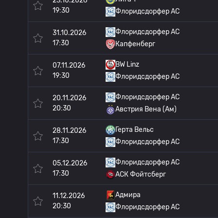
23.10.2026
19:30
Флоридсдорфер АС
Флоридсдорфер АС
31.10.2026
17:30
Капфенберг
BW Linz
07.11.2026
19:30
Флоридсдорфер АС
Флоридсдорфер АС
20.11.2026
20:30
Австрия Вена (Ам)
Герта Вельс
28.11.2026
17:30
Флоридсдорфер АС
Флоридсдорфер АС
05.12.2026
17:30
АСК Фойтсберг
Адмира
11.12.2026
20:30
Флоридсдорфер АС