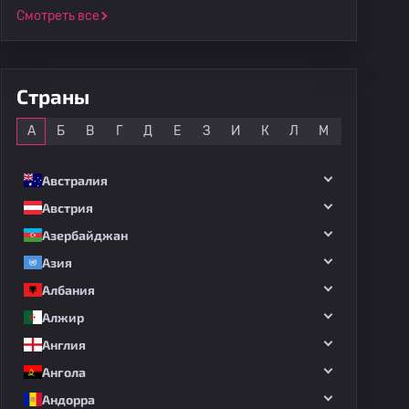
Смотреть все
Страны
Все
А
Б
В
Г
Д
Е
З
И
К
Л
М
Н
О
Австралия
Австрия
Азербайджан
Азия
Албания
Алжир
Англия
Ангола
Андорра