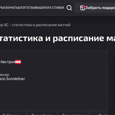
Забрать подар
РЫ
СКАЧАТЬ
БЛОГ
ОТЗЫВЫ
ШКОЛА СТАВОК
р АС - статистика и расписание матчей
татистика и расписание м
Австрия
Лига 1
ренер
rio Sonnleitner
Флоридсдорфер АС
15.08
18:30
Амштеттен