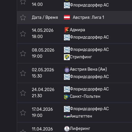
14:00
Флоридсдорфер АС
Дата / Время
Австрия:
Лига 1
Адмира
14.05.2026
18:00
Флоридсдорфер АС
Флоридсдорфер АС
08.05.2026
19:00
Стрипфинг
Австрия Вена (Ам)
02.05.2026
15:30
Флоридсдорфер АС
Флоридсдорфер АС
24.04.2026
21:30
Санкт-Польтен
Флоридсдорфер АС
17.04.2026
19:00
Амштеттен
Лиферинг
11.04.2026