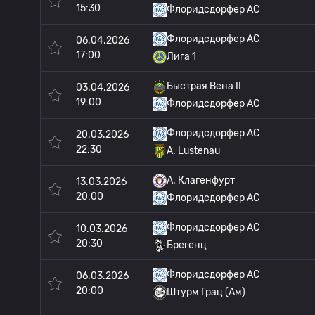
15:30
Флоридсдорфер АС
Флоридсдорфер АС
06.04.2026
17:00
Лига 1
Быстрая Вена II
03.04.2026
19:00
Флоридсдорфер АС
Флоридсдорфер АС
20.03.2026
22:30
A. Lustenau
A. Клагенфурт
13.03.2026
20:00
Флоридсдорфер АС
Флоридсдорфер АС
10.03.2026
20:30
Брегенц
Флоридсдорфер АС
06.03.2026
20:00
Штурм Грац (Ам)