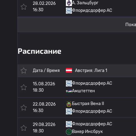
A. Зальцбург
28.02.2026
16:30
Флоридсдорфер АС
Пока
Расписание
Дата / Время
Австрия:
Лига 1
Флоридсдорфер АС
15.08.2026
18:30
Амштеттен
Быстрая Вена II
22.08.2026
16:30
Флоридсдорфер АС
Флоридсдорфер АС
29.08.2026
18:30
Вакер Инсбрук