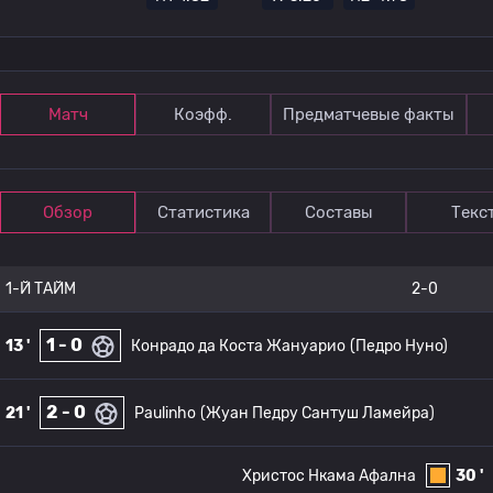
Матч
Коэфф.
Предматчевые факты
Обзор
Статистика
Составы
Текс
1-Й ТАЙМ
2-0
1 - 0
13 '
Конрадо да Коста Жануарио
(Педро Нуно)
2 - 0
21 '
Paulinho
(Жуан Педру Сантуш Ламейра)
Христос Нкама Афална
30 '