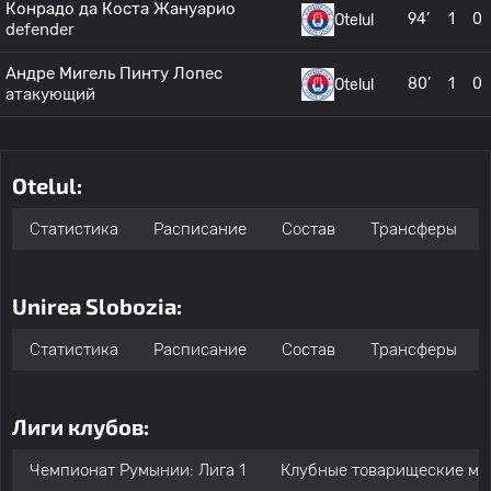
Конрадо да Коста Жануарио
94’
1
0
Otelul
defender
Андре Мигель Пинту Лопес
80’
1
0
Otelul
атакующий
Otelul:
Статистика
Расписание
Состав
Трансферы
Unirea Slobozia:
Статистика
Расписание
Состав
Трансферы
Лиги клубов:
Чемпионат Румынии: Лига 1
Клубные товарищеские ма