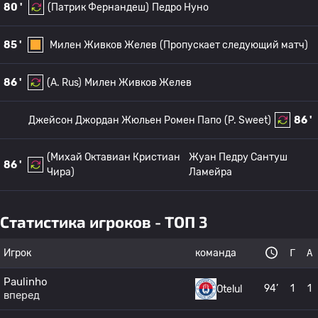
80 '
(Патрик Фернандеш)
Педро Нуно
85 '
Милен Живков Желев
(Пропускает следующий матч)
86 '
(A. Rus)
Милен Живков Желев
Джейсон Джордан Жюльен Ромен Папо
(P. Sweet)
86 '
(Михай Октавиан Кристиан
Жуан Педру Сантуш
86 '
Чира)
Ламейра
Статистика игроков - ТОП 3
Игрок
команда
Г
А
Paulinho
94’
1
1
Otelul
вперед