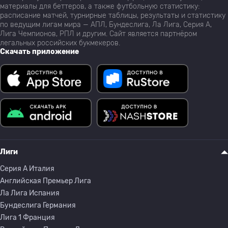
материалы для беттеров, а также футбольную статистику:
расписание матчей, турнирные таблицы, результаты и статистику
по ведущим лигам мира — АПЛ, Бундеслига, Ла Лига, Серия А,
Лига Чемпионов, РПЛ и другим. Сайт является партнёром
легальных российских букмекеров.
Скачать приложение
Лиги
Серия A Италия
Английская Премьер Лига
Ла Лига Испания
Бундеслига Германия
Лига 1 Франция