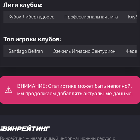
Лиги клубов:
Кубок Либертадорес
Профессиональная лига
Клуб
Топ игроки клубов:
Santiago Beltran
Эзекиль Игнасио Сентурион
Федер
ВНИМАНИЕ: Статистика может быть неполной,
мы продолжаем добавлять актуальные данные.
Винрейтинг — независимый информационный ресурс о