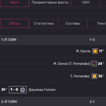
Матч
Предматчевые факты
Н2Н
Обзор
Статистика
Составы
Текс
1-Й ТАЙМ
1-0
M. Garcia
17 '
M. Garcia
(T. Fernandez)
24 '
T. Fernandez
35 '
1 - 0
39 '
Джулиан Гэллоп
2-Й ТАЙМ
2-1