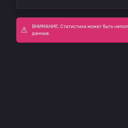
ВНИМАНИЕ: Статистика может быть непол
данные.