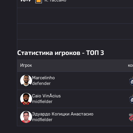
90+9 '
К. Тассано
Статистика игроков - ТОП 3
Игрок
ко
Marcelinho
defender
Caio VinÃ­cius
midfielder
Эдуардо Когицки Анастасио
midfielder