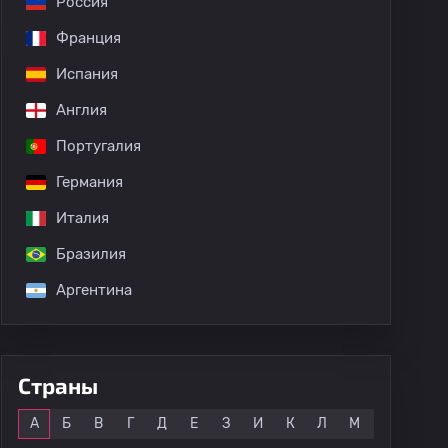
Россия
Франция
Испания
Англия
Португалия
Германия
Италия
Бразилия
Аргентина
бные товарищеские матчи
Кубок Верди: Бразилия
Пара
Страны
Все
А
Б
В
Г
Д
Е
З
И
К
Л
М
Н
О