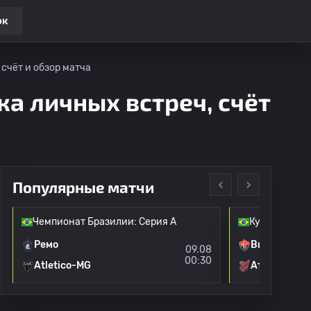
ок
 счёт и обзор матча
ка личных встреч, счёт
Популярные матчи
Чемпионат Бразилии: Серия А
Кубок Брази
Ремо
Витория
09.08
00:30
Atletico-MG
Атлетико П