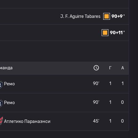
J. F. Aguirre Tabares
90+9 '
90+11 '
манда
Г
А
90’
1
1
Ремо
90’
1
0
Ремо
45’
1
0
Атлетико Паранаэнси