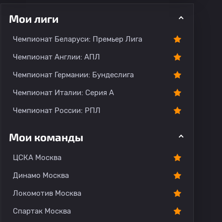
Мои лиги
Чемпионат Беларуси: Премьер Лига
Чемпионат Англии: АПЛ
Чемпионат Германии: Бундеслига
рогноз
Комментарии
Чемпионат Италии: Серия А
Чемпионат России: РПЛ
Мои команды
ЦСКА Москва
Динамо Москва
Локомотив Москва
Спартак Москва