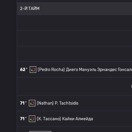
2-Й ТАЙМ
62 '
(Pedro Rocha)
Диего Мануэль Эрнандес Гонсал
71 '
(Nathan)
P. Tachtsidis
71 '
(К. Тассано)
Кайки Алмейда