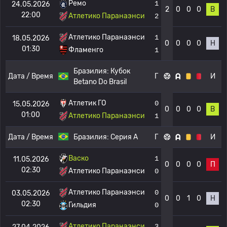
Ремо
1
24.05.2026
2
0
0
0
В
22:00
Атлетико Паранаэнси
2
Атлетико Паранаэнси
1
18.05.2026
0
0
0
0
Н
01:30
Фламенго
1
Бразилия:
Кубок
Дата / Время
Г
И
Betano Do Brasil
Атлетик ГО
0
15.05.2026
0
0
0
0
В
01:00
Атлетико Паранаэнси
1
Дата / Время
Бразилия:
Серия А
Г
И
Васко
1
11.05.2026
0
0
0
0
П
02:30
Атлетико Паранаэнси
0
Атлетико Паранаэнси
0
03.05.2026
0
0
1
0
Н
02:30
Гильдия
0
Атлетико Паранаэнси
3