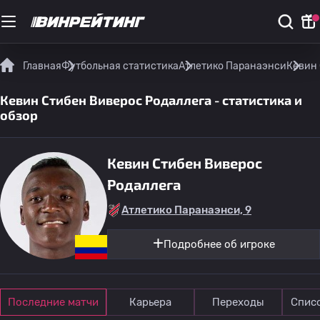
Главная
Футбольная статистика
Атлетико Паранаэнси
Кевин 
Кевин Стибен Виверос Родаллега - статистика и
обзор
Кевин Стибен Виверос
Родаллега
Атлетико Паранаэнси, 9
Подробнее об игроке
Последние матчи
Карьера
Переходы
Спис