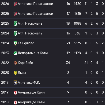
2026
Атлетико Паранаэнси
16
1430
11
1
3
0
2025
Атлетико Паранаэнси
17
1315
7
2
5
0
2025
Атл. Насьональ
18
1088
6
2
6
0
2024
Атл. Насьональ
16
538
1
0
3
0
2024
La Equidad
21
1639
8
0
5
2
2023
Департамент Кали
19
1198
4
0
1
0
2022
Карабобо
34
21
0
4
1
2020
Львы
2
1
0
0
1
2019
Атлетико Ф.К.
4
4
0
0
0
2019
Америка де Кали
9
0
0
0
0
2018
Америка де Кали
7
0
0
3
1