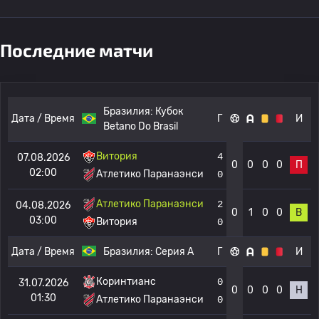
Последние матчи
Бразилия:
Кубок
Дата / Время
Г
И
Betano Do Brasil
Витория
4
07.08.2026
0
0
0
0
П
02:00
Атлетико Паранаэнси
0
Атлетико Паранаэнси
2
04.08.2026
0
1
0
0
В
03:00
Витория
0
Дата / Время
Бразилия:
Серия А
Г
И
Коринтианс
0
31.07.2026
0
0
0
0
Н
01:30
Атлетико Паранаэнси
0