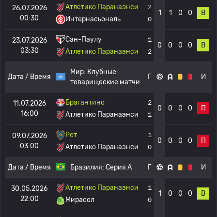
Атлетико Паранаэнси
2
26.07.2026
1
1
0
0
В
00:30
Интернасьональ
0
Сан-Паулу
1
23.07.2026
0
0
0
0
В
03:30
Атлетико Паранаэнси
2
Мир:
Клубные
Дата / Время
Г
И
товарищеские матчи
Брагантино
2
11.07.2026
0
0
0
0
П
16:00
Атлетико Паранаэнси
1
Рот
1
09.07.2026
0
0
0
0
П
03:00
Атлетико Паранаэнси
0
Дата / Время
Бразилия:
Серия А
Г
И
Атлетико Паранаэнси
1
30.05.2026
1
0
0
0
В
22:00
Мирасол
0