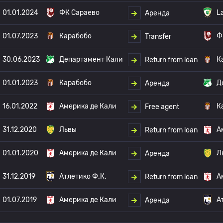
01.01.2024
ФК Сараево
L
Аренда
01.07.2023
Карабобо
Ф
Transfer
30.06.2023
Департамент Кали
К
Return from loan
01.01.2023
Карабобо
Д
Аренда
16.01.2022
Америка де Кали
К
Free agent
31.12.2020
Львы
А
Return from loan
01.01.2020
Америка де Кали
Л
Аренда
31.12.2019
Атлетико Ф.К.
А
Return from loan
01.07.2019
Америка де Кали
А
Аренда