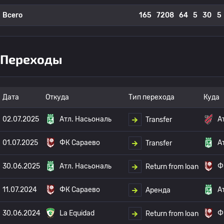
Всего
165
7208
64
5
30
5
Переходы
Дата
Откуда
Тип перехода
Куда
02.07.2025
Атл. Насьональ
А
Transfer
01.07.2025
ФК Сараево
А
Transfer
30.06.2025
Атл. Насьональ
Ф
Return from loan
11.07.2024
ФК Сараево
А
Аренда
30.06.2024
La Equidad
Ф
Return from loan