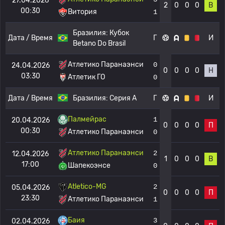
27.04.2026
2
0
0
0
В
00:30
Витория
1
Бразилия:
Кубок
Дата / Время
Г
И
Betano Do Brasil
Атлетико Паранаэнси
0
24.04.2026
0
0
0
0
Н
03:30
Атлетик ГО
0
Дата / Время
Бразилия:
Серия А
Г
И
Палмейрас
1
20.04.2026
0
0
0
0
П
00:30
Атлетико Паранаэнси
0
Атлетико Паранаэнси
2
12.04.2026
1
0
0
0
В
17:00
Шапекоэнсе
0
Atletico-MG
2
05.04.2026
0
0
0
0
П
23:30
Атлетико Паранаэнси
1
Баия
3
02.04.2026