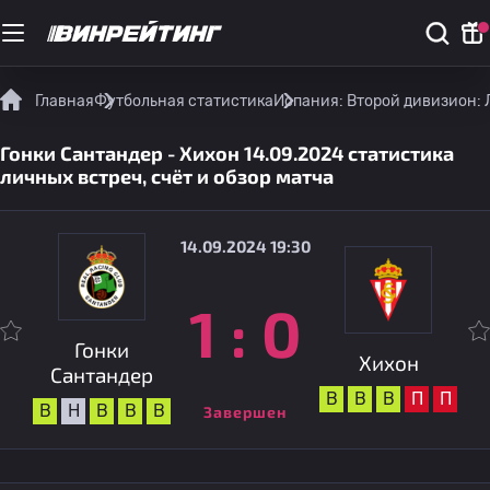
Главная
Футбольная статистика
Испания: Второй дивизион: 
Гонки Сантандер - Хихон 14.09.2024 статистика
личных встреч, счёт и обзор матча
14.09.2024 19:30
1
:
0
Гонки
Хихон
Сантандер
В
В
В
П
П
В
Н
В
В
В
Завершен