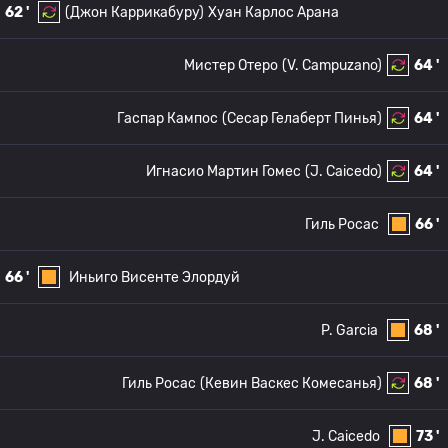
62 '
(Джон Каррикабуру)
Хуан Карлос Арана
Мистер Отеро
(V. Campuzano)
64 '
Гаспар Кампос
(Сесар Гелаберт Пинья)
64 '
Игнасио Мартин Гомес
(J. Caicedo)
64 '
Гиль Росас
66 '
66 '
Иньиго Висенте Элордуй
P. Garcia
68 '
Гиль Росас
(Кевин Васкес Комесанья)
68 '
J. Caicedo
73 '