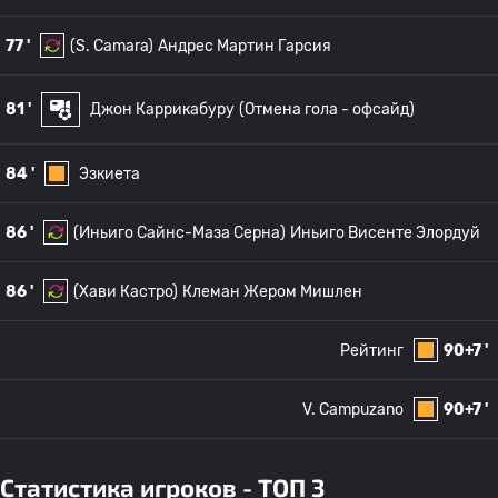
77 '
(S. Camara)
Андрес Мартин Гарсия
81 '
Джон Каррикабуру
(Отмена гола - офсайд)
84 '
Эзкиета
86 '
(Иньиго Сайнс-Маза Серна)
Иньиго Висенте Элордуй
86 '
(Хави Кастро)
Клеман Жером Мишлен
Рейтинг
90+7 '
V. Campuzano
90+7 '
Статистика игроков - ТОП 3