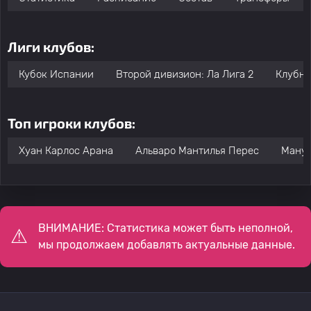
Лиги клубов:
Кубок Испании
Второй дивизион: Ла Лига 2
Клубны
Топ игроки клубов:
Хуан Карлос Арана
Альваро Мантилья Перес
Ману 
ВНИМАНИЕ: Статистика может быть неполной,
мы продолжаем добавлять актуальные данные.