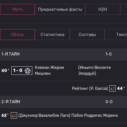
Матч
Предматчевые факты
Н2Н
Обзор
Статистика
Составы
Текс
1-Й ТАЙМ
1-0
Клеман Жером
(Иньиго Висенте
1 - 0
40 '
Мишлен
Элордуй)
Рейтинг
(P. Garcia)
44 '
2-Й ТАЙМ
0-0
62 '
(Джуниор Вакалибле Лаго)
Пабло Родригес Морено