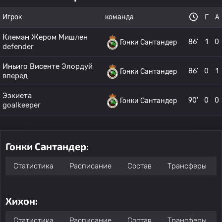
Игрок
команда
Г
А
Клеман Жером Мишлен
86’
1
0
Гонки Сантандер
defender
Иньиго Висенте Элордуй
86’
0
1
Гонки Сантандер
вперед
Эзкиета
90’
0
0
Гонки Сантандер
goalkeeper
Гонки Сантандер:
Статистика
Расписание
Состав
Трансферы
Хихон:
Статистика
Расписание
Состав
Трансферы