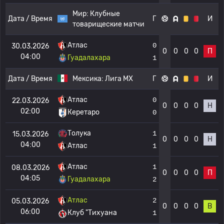
Мир:
Клубные
Дата / Время
Г
И
товарищеские матчи
Атлас
0
30.03.2026
0
0
0
0
П
04:00
Гуадалахара
1
Дата / Время
Мексика:
Лига МХ
Г
И
Атлас
0
22.03.2026
0
0
0
0
Н
02:00
Керетаро
0
Толука
1
15.03.2026
0
0
0
0
Н
04:00
Атлас
1
Атлас
1
08.03.2026
0
0
0
0
П
04:05
Гуадалахара
2
Атлас
2
05.03.2026
0
0
0
0
В
06:00
Клуб "Тихуана
1