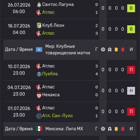
Сантос Лагуна
0
26.07.2026
0
0
0
0
В
06:00
Атлас
1
Клуб Леон
2
18.07.2026
0
0
0
0
В
04:00
Атлас
3
Мир:
Клубные
Дата / Время
Г
И
товарищеские матчи
Атлас
3
10.07.2026
0
0
0
0
П
23:00
Пуебла
4
Атлас
0
04.07.2026
0
0
0
0
Н
23:00
Некакса
0
Атлас
0
01.07.2026
0
0
0
0
П
23:00
Атл. Сан-Луис
1
Дата / Время
Мексика:
Лига МХ
Г
И