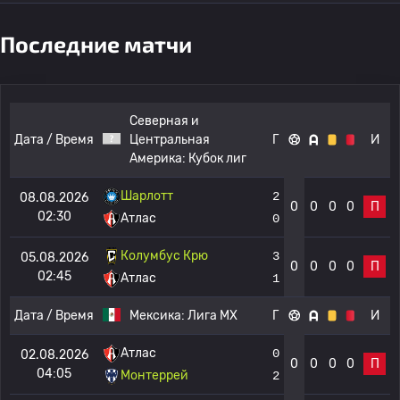
Последние матчи
Северная и
Дата / Время
Центральная
Г
И
Америка:
Кубок лиг
Шарлотт
2
08.08.2026
0
0
0
0
П
02:30
Атлас
0
Колумбус Крю
3
05.08.2026
0
0
0
0
П
02:45
Атлас
1
Дата / Время
Мексика:
Лига МХ
Г
И
Атлас
0
02.08.2026
0
0
0
0
П
04:05
Монтеррей
2