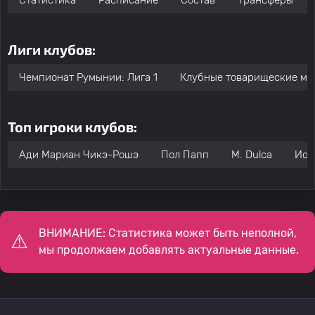
Статистика
Расписание
Состав
Трансферы
Лиги клубов:
Чемпионат Румынии: Лига 1
Клубные товарищеские ма
Топ игроки клубов:
Ади Мариан Чикэ-Рошэ
Пол Папп
M. Dulca
Ион
ВНИМАНИЕ: Статистика может быть неполной,
мы продолжаем добавлять актуальные данные.