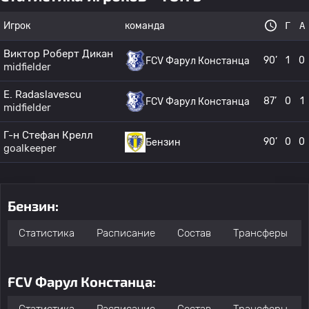
Игрок
команда
Г
А
Виктор Роберт Дикан
90’
1
0
FCV Фарул Констанца
midfielder
E. Radaslavescu
87’
0
1
FCV Фарул Констанца
midfielder
Г-н Стефан Крелл
90’
0
0
Бензин
goalkeeper
Бензин:
Статистика
Расписание
Состав
Трансферы
FCV Фарул Констанца: