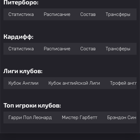
Питерборо:
Статистика
Расписание
Состав
Трансферы
Кардифф:
Статистика
Расписание
Состав
Трансферы
Лиги клубов:
Кубок Англии
Кубок английской Лиги
Трофей англи
Топ игроки клубов:
Гарри Пол Леонард
Мистер Гарбетт
Брэндон Сингх