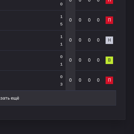
0
0
0
0
П
0
1
0
0
0
0
П
5
1
0
0
0
0
Н
1
0
0
0
0
0
В
1
0
0
0
0
0
П
3
зать ещё