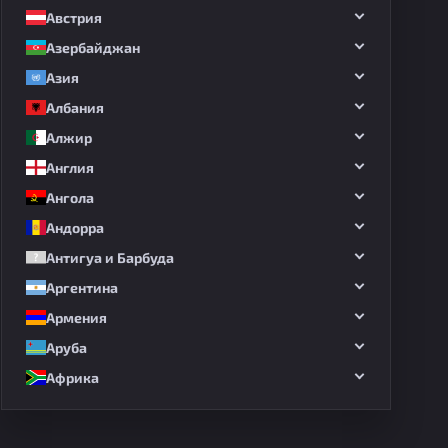
Австрия
Азербайджан
Азия
Албания
Алжир
Англия
Ангола
Андорра
Антигуа и Барбуда
Аргентина
Армения
Аруба
Африка