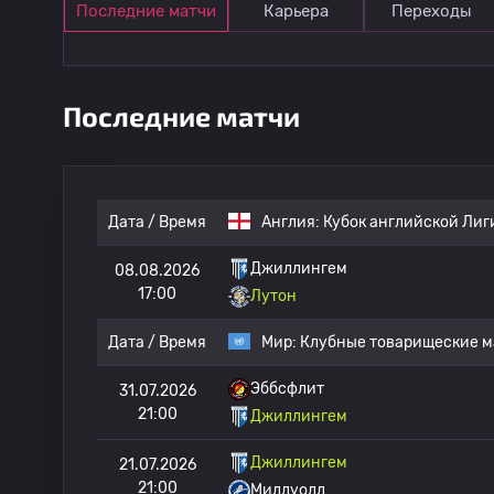
Последние матчи
Карьера
Переходы
Последние матчи
Дата / Время
Англия:
Кубок английской Лиг
Джиллингем
08.08.2026
17:00
Лутон
Дата / Время
Мир:
Клубные товарищеские м
Эббсфлит
31.07.2026
21:00
Джиллингем
Джиллингем
21.07.2026
21:00
Миллуолл