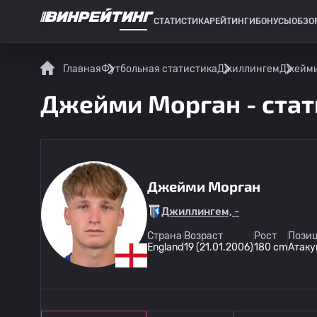
СТАТИСТИКА
РЕЙТИНГИ
БОНУСЫ
ОБЗО
СПОРТИВНАЯ СТАТИСТИКА
Главная
Футбольная статистика
Джиллингем
Джейми 
Джейми Морган - стат
Джейми Морган
Джиллингем, -
Страна
Возраст
Рост
Позиц
England
19 (21.01.2006)
180 cm
Атак