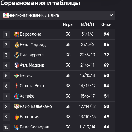
Соревнования и таблицы
Чемпионат Испании: Ла Лига
Игры
В/Н/П
Очки
Барселона
38
31/1/6
94
1
Реал Мадрид
38
27/5/6
86
2
Вильярреал
38
22/6/10
72
3
Атл. Мадрид
38
21/6/11
69
4
Бетис
38
15/15/8
60
5
Сельта Виго
38
14/12/12
54
6
Хетафе
38
15/6/17
51
7
Райо Вальекано
38
12/14/12
50
8
Валенсия
38
13/10/15
49
9
Реал Сосьедад
38
11/13/14
46
10