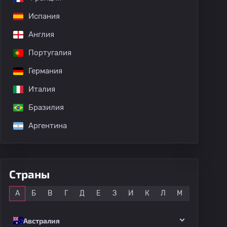
Испания
Англия
дных матчей
Португалия
Германия
Италия
Бразилия
Аргентина
Страны
Все
А
Б
В
Г
Д
Е
З
И
К
Л
М
Н
О
Австралия