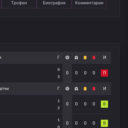
Трофеи
Биография
Комментарии
и
Г
И
0
0
0
0
0
П
3
атчи
Г
И
1
0
0
0
0
В
2
1
0
0
0
0
В
0