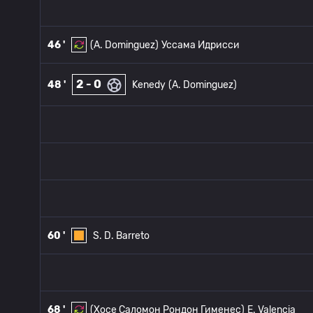
46 '
(A. Dominguez)
Уссама Идрисси
2 - 0
48 '
Kenedy
(A. Dominguez)
60 '
S. D. Barreto
68 '
(Хосе Саломон Рондон Гименес)
E. Valencia