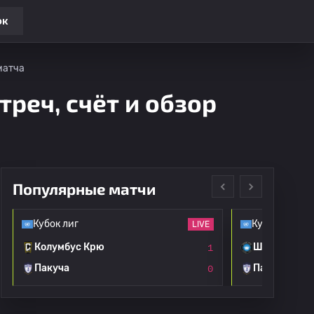
ок
матча
треч, счёт и обзор
Популярные матчи
Кубок лиг
Кубок лиг
LIVE
Колумбус Крю
Шарлотт
1
Пакуча
Пакуча
0