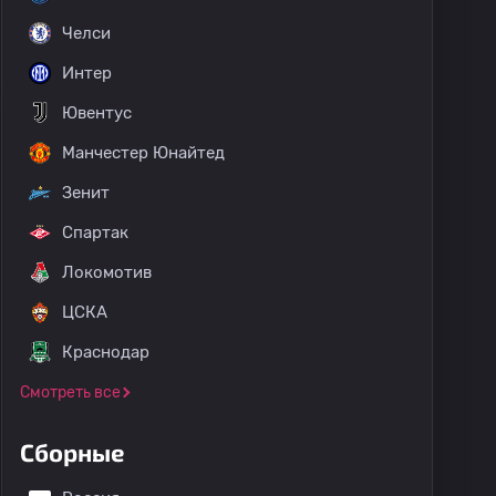
Челси
Интер
Ювентус
Манчестер Юнайтед
Зенит
Спартак
Локомотив
ЦСКА
Краснодар
Смотреть все
кие матчи
Кубок лиг
Суперкубок Мексики
Клубный
Сборные