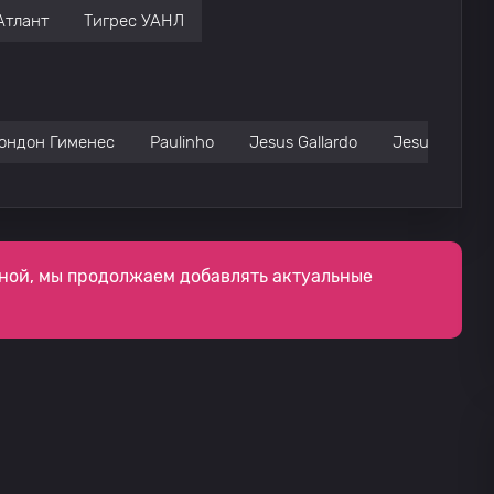
Атлант
Тигрес УАНЛ
ондон Гименес
Paulinho
Jesus Gallardo
Jesus Angulo
ной, мы продолжаем добавлять актуальные