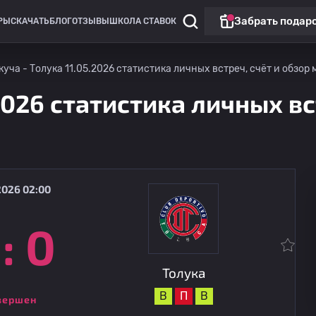
Забрать подар
РЫ
СКАЧАТЬ
БЛОГ
ОТЗЫВЫ
ШКОЛА СТАВОК
куча - Толука 11.05.2026 статистика личных встреч, счёт и обзор 
2026 статистика личных вс
2026 02:00
:
0
Кубок лиг
Толука
13.08
05:00
Даллас
Толука
В
П
В
вершен