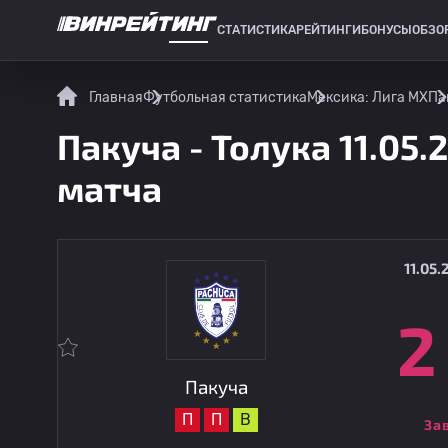
СТАТИСТИКА
РЕЙТИНГИ
БОНУСЫ
ОБЗО
СПОРТИВНАЯ СТАТИСТИКА
Главная
Футбольная статистика
Мексика: Лига МХ
Па
Пакуча - Толука 11.05.
матча
11.05.
2
Пакуча
П
П
В
За