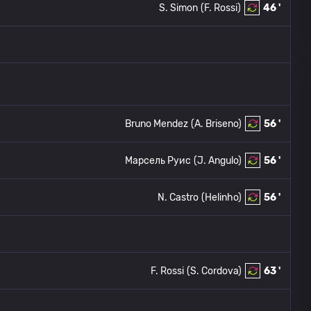
S. Simon
(F. Rossi)
46 '
Bruno Mendez
(A. Briseno)
56 '
Марсель Руис
(J. Angulo)
56 '
N. Castro
(Helinho)
56 '
F. Rossi
(S. Cordova)
63 '