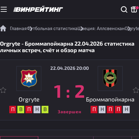
Главная
Футбольная статистика
Швеция: Аллсвенскан
Orgryt
Orgryte - Броммапойкарна 22.04.2026 статистика
личных встреч, счёт и обзор матча
22.04.2026 20:00
1
:
2
Orgryte
Броммапойкарна
П
В
П
Н
В
П
Н
П
П
Н
Завершен