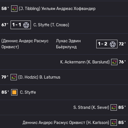
58 '
(J. Tibbling)
Уильям Андреас Хофвандер
1 - 1
67 '
C. Styffe
(T. Слово)
(Деннис Андерс Расмус
Лукас Эдвин
1 - 2
72 '
Орквист)
Бьёрклунд
K. Ackermann
(K. Barslund)
76 '
79 '
(D. Hodzic)
B. Laturnus
85 '
C. Styffe
S. Strand
(K. Sever)
85 '
Деннис Андерс Расмус Орквист
(H. Karlsson)
85 '