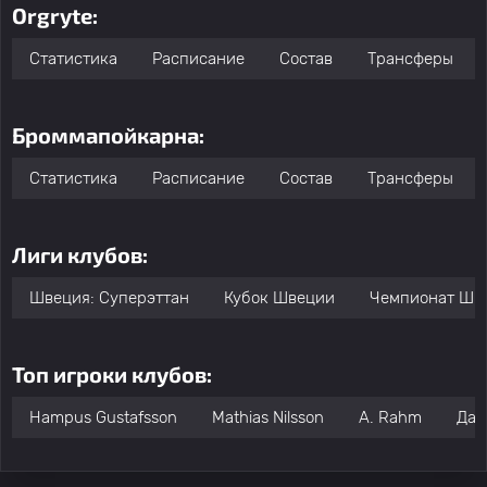
Orgryte:
Статистика
Расписание
Состав
Трансферы
Броммапойкарна:
Статистика
Расписание
Состав
Трансферы
Лиги клубов:
Швеция: Суперэттан
Кубок Швеции
Чемпионат Шве
Топ игроки клубов:
Hampus Gustafsson
Mathias Nilsson
A. Rahm
Дав