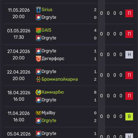
Sirius
2
11.05.2026
0
0
0
0
П
20:00
Orgryte
0
GAIS
4
03.05.2026
0
0
0
0
П
17:30
Orgryte
0
Orgryte
1
27.04.2026
0
0
0
0
Н
20:00
Дегерфорс
1
Orgryte
1
22.04.2026
0
0
0
0
П
20:00
Броммапойкарна
2
Хаммарбю
8
18.04.2026
0
0
0
0
П
16:00
Orgryte
1
Mjallby
0
11.04.2026
0
0
0
0
В
16:00
Orgryte
2
Orgryte
1
05.04.2026
0
0
0
0
Н