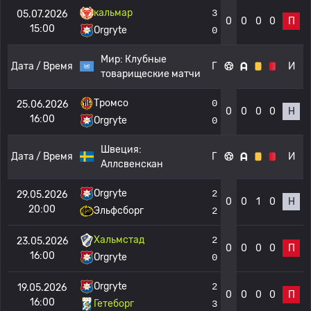
кальмар
3
05.07.2026
0
0
0
0
П
15:00
Orgryte
0
Мир:
Клубные
Дата / Время
Г
И
товарищеские матчи
Тромсо
0
25.06.2026
0
0
0
0
Н
16:00
Orgryte
0
Швеция:
Дата / Время
Г
И
Аллсвенскан
Orgryte
2
29.05.2026
0
0
1
0
Н
20:00
Эльфсборг
2
Хальмстад
2
23.05.2026
0
0
0
0
П
16:00
Orgryte
0
Orgryte
2
19.05.2026
0
0
0
0
П
16:00
Гетеборг
3