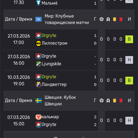
17:30
Мальмё
1
Мир:
Клубные
Дата / Время
Г
И
товарищеские матчи
Orgryte
1
27.03.2026
0
0
0
0
В
17:00
Лиллестром
0
Orgryte
-
27.03.2026
0
0
0
0
Н
16:00
Ljungskile
-
Orgryte
1
10.03.2026
0
0
0
0
В
19:00
Ландветтер
0
Швеция:
Кубок
Дата / Время
Г
И
Швеции
кальмар
2
07.03.2026
0
0
0
0
Н
15:00
Orgryte
2