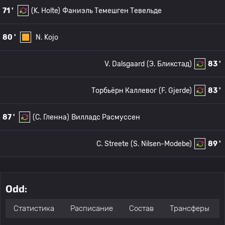
71 '
(K. Holte)
Фаниэль Темешген Тевельде
80 '
N. Kojo
V. Dalsgaard
(Э. Бликстад)
83 '
Торбьёрн Каллевог
(F. Gjerde)
83 '
87 '
(C. Гленна)
Вилладс Расмуссен
C. Streete
(S. Nilsen-Modebe)
89 '
Odd:
Статистика
Расписание
Состав
Трансферы