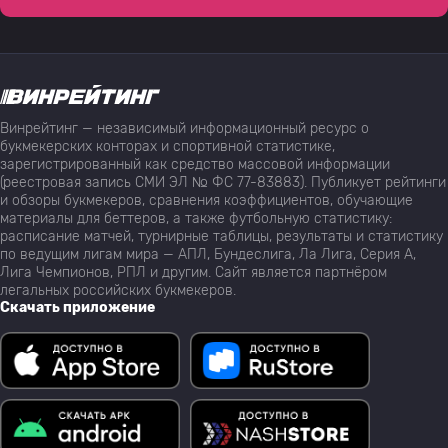
Винрейтинг — независимый информационный ресурс о
букмекерских конторах и спортивной статистике,
зарегистрированный как средство массовой информации
(реестровая запись СМИ ЭЛ № ФС 77-83883). Публикует рейтинги
и обзоры букмекеров, сравнения коэффициентов, обучающие
материалы для беттеров, а также футбольную статистику:
расписание матчей, турнирные таблицы, результаты и статистику
по ведущим лигам мира — АПЛ, Бундеслига, Ла Лига, Серия А,
Лига Чемпионов, РПЛ и другим. Сайт является партнёром
легальных российских букмекеров.
Скачать приложение