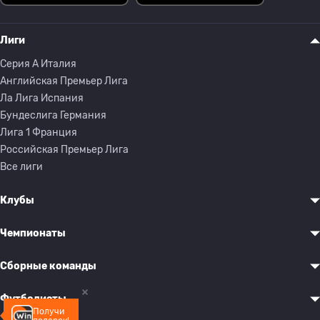
Лиги
Серия A Италия
Английская Премьер Лига
Ла Лига Испания
Бундеслига Германия
Лига 1 Франция
Российская Премьер Лига
Все лиги
Клубы
Чемпионаты
Сборные команды
Футболисты
Получи