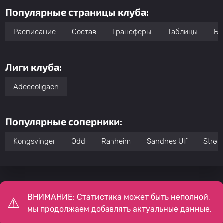
Популярные страницы клуба:
Расписание
Состав
Трансферы
Таблицы
Бо
Лиги клуба:
Adeccoligaen
Популярные соперники:
Kongsvinger
Odd
Ranheim
Sandnes Ulf
Strøm
ВНИМАНИЕ: Статистика может быть неполной,
мы продолжаем добавлять актуальные данные.