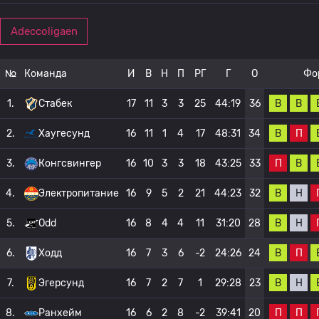
Adeccoligaen
№
Команда
И
В
Н
П
РГ
Г
О
Фо
В
В
1.
Стабек
17
11
3
3
25
44:19
36
В
П
2.
Хаугесунд
16
11
1
4
17
48:31
34
П
В
3.
Конгсвингер
16
10
3
3
18
43:25
33
В
Н
4.
Электропитание
16
9
5
2
21
44:23
32
В
Н
5.
Odd
16
8
4
4
11
31:20
28
В
П
6.
Ходд
16
7
3
6
-2
24:26
24
В
Н
7.
Эгерсунд
16
7
2
7
1
29:28
23
П
П
8.
Ранхейм
16
6
2
8
-2
39:41
20