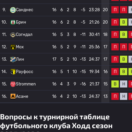
П
П
9.
Санднес
16
6
2
8
-5
23:28
20
П
В
10.
Брин
16
6
2
8
-5
21:26
20
П
В
11.
Согндал
16
5
3
8
-11
30:41
18
П
П
12.
Мох
16
5
2
9
-11
25:36
17
П
В
13.
Лин
17
5
2
10
-13
24:37
17
П
В
14.
Рауфосс
16
5
1
10
-15
19:34
16
В
Н
15.
Strommen
16
4
3
9
-16
21:37
15
П
Н
16.
Асане
16
4
2
10
-13
24:37
13
Вопросы к турнирной таблице
футбольного клуба Ходд сезон