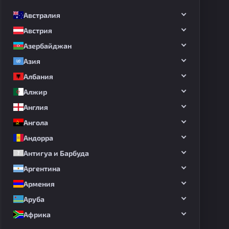
Австралия
Австрия
Азербайджан
Азия
Албания
Алжир
Англия
Ангола
Андорра
Антигуа и Барбуда
Аргентина
Армения
Аруба
Африка