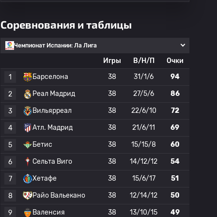
Соревнования и таблицы
Чемпионат Испании: Ла Лига
Игры
В/Н/П
Очки
Барселона
38
31/1/6
94
1
Реал Мадрид
38
27/5/6
86
2
Вильярреал
38
22/6/10
72
3
Атл. Мадрид
38
21/6/11
69
4
Бетис
38
15/15/8
60
5
Сельта Виго
38
14/12/12
54
6
Хетафе
38
15/6/17
51
7
Райо Вальекано
38
12/14/12
50
8
Валенсия
38
13/10/15
49
9