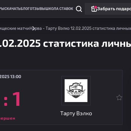
Забрать подар
РЫ
СКАЧАТЬ
БЛОГ
ОТЗЫВЫ
ШКОЛА СТАВОК
ищеские матчи
Нарва - Тарту Вэлко 12.02.2025 статистика личных
.02.2025 статистика личны
2025 13:00
:
1
Дивизион 1
Тарту Вэлко
15.08
19:00
Флора II
Тарту Вэлко
вершен