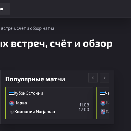
ок
 встреч, счёт и обзор матча
х встреч, счёт и обзор
Популярные матчи
Кубок Эстонии
Чемпионат Э
Нарва
Нарва
11.08
19:00
Компания Marjamaa
Пайде