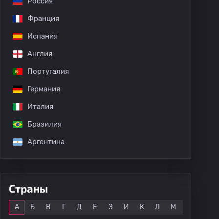
Россия
Франция
Испания
Англия
Португалия
Германия
Италия
Бразилия
Аргентина
Страны
Все
А
Б
В
Г
Д
Е
З
И
К
Л
М
Н
О