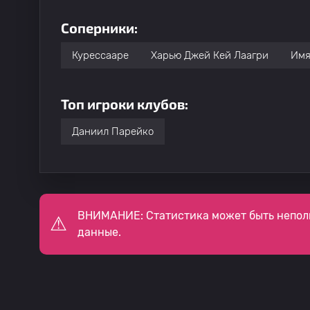
Соперники:
Курессааре
Харью Джей Кей Лаагри
Имя
Топ игроки клубов:
Даниил Парейко
ВНИМАНИЕ: Статистика может быть непол
данные.