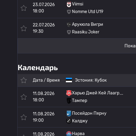
Viimsi
23.07.2026
18:00
Nomme Utd U19
Арукюла Вигри
22.07.2026
19:30
Raasiku Joker
Пока
Календарь
Дата / Время
Эстония:
Кубок
Харью Джей Кей Лаагр
11.08.2026
18:00
Тампер
Посейдон Пярну
11.08.2026
19:00
Калджу
Нарва
11.08.2026