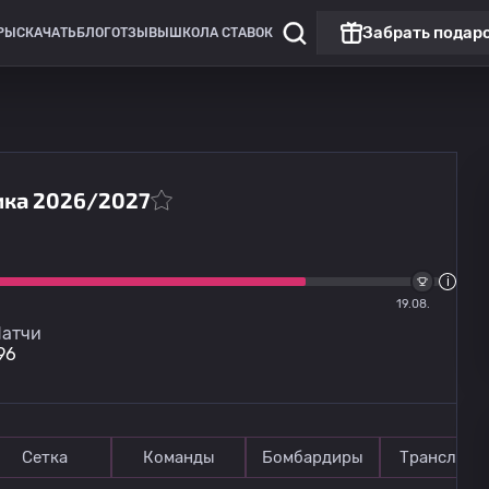
Забрать подар
РЫ
СКАЧАТЬ
БЛОГ
ОТЗЫВЫ
ШКОЛА СТАВОК
тика 2026/2027
Кубок Эстонии
FCI Левадия
12.08
19:00
19.08.
Пайде
атчи
96
Сетка
Команды
Бомбардиры
Трансляци