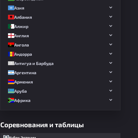
Азия
Албания
Алжир
Англия
Ангола
Андорра
Антигуа и Барбуда
Аргентина
Армения
Аруба
Африка
Соревнования и таблицы