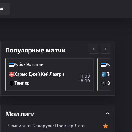
ок
Популярные матчи
Кубок Эстонии
Кубок Эстон
Харью Джей Кей Лаагри
Посейдон П
11.08
18:00
Тампер
Калджу
Мои лиги
и
Переходы
Все игроки
О лиге
Чемпионат Беларуси: Премьер Лига