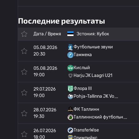
Последние результаты
Дата / Время
Эстония:
Кубок
Футбольные звуки
05.08.2026
20:30
Таммека
Кислый
05.08.2026
19:00
Harju JK Laagri U21
Флора III
29.07.2026
19:00
Pohja-Tallinna JK Vo
ФК Таллинн
28.07.2026
19:30
Таллиннский футбольн
TransferWise
26.07.2026
18:00
Олимпийкс