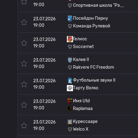
19:00
Спортивная школа "Рэ
Посейдон Пярну
23.07.2026
19:00
Команда Рулевой
Гелиос
23.07.2026
19:00
Soccernet
Калев II
23.07.2026
19:00
Rakvere FC Freedom
Футбольные звуки II
23.07.2026
19:00
Тарту Вэлко
Имя Utd
23.07.2026
19:00
Raplamaa
Курессааре
23.07.2026
19:00
Welco X