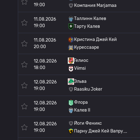
19:00
Компания Marjamaa
Таллинн Калев
11.08.2026
19:00
Тарту Калев
Кристина Джей Кей
11.08.2026
20:00
Курессааре
Гелиос
12.08.2026
18:00
Viimsi
Эльва
12.08.2026
19:00
Raasiku Joker
Флора
12.08.2026
19:00
Калев II
Йоги Феникс
12.08.2026
19:00
Парну Джей Кей Вапру