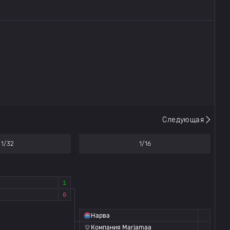
Следующая
1/32
1/16
1
0
Нарва
Компания Marjamaa