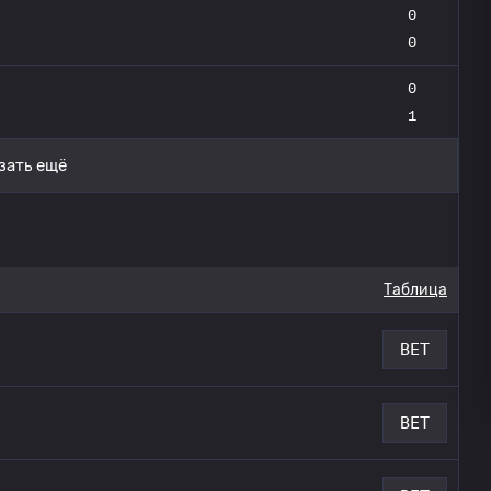
0
0
0
1
зать ещё
Таблица
BET
BET