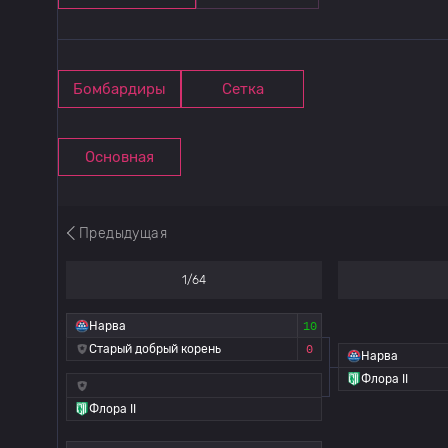
Бомбардиры
Сетка
Основная
Предыдущая
1/64
Нарва
10
Старый добрый корень
0
Нарва
Флора II
Флора II