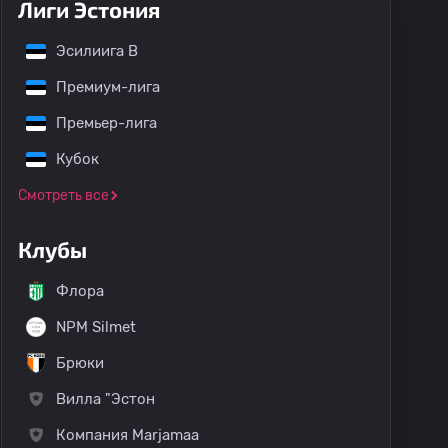
Лиги Эстония
Эсилиига B
Премиум-лига
Премьер-лига
Кубок
Смотреть все
Клубы
Флора
NPM Silmet
Брюки
Вилла "Эстон
Компания Marjamaa