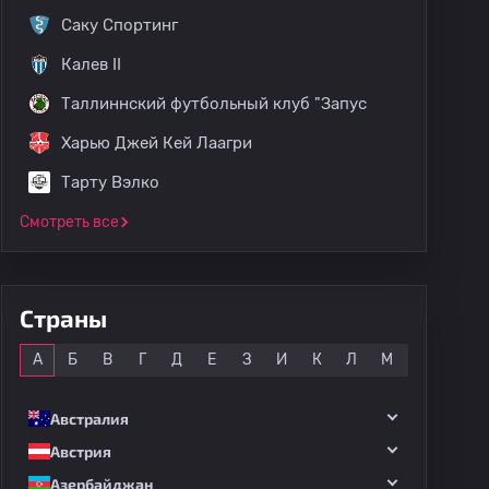
Саку Спортинг
Калев II
Таллиннский футбольный клуб "Запус
Харью Джей Кей Лаагри
Тарту Вэлко
Смотреть все
Страны
Все
А
Б
В
Г
Д
Е
З
И
К
Л
М
Н
О
Австралия
Австрия
Азербайджан