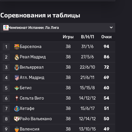
Соревнования и таблицы
Чемпионат Испании: Ла Лига
Игры
В/Н/П
Очки
Барселона
38
31/1/6
94
1
Реал Мадрид
38
27/5/6
86
2
Вильярреал
38
22/6/10
72
3
Атл. Мадрид
38
21/6/11
69
4
Бетис
38
15/15/8
60
5
Сельта Виго
38
14/12/12
54
6
Хетафе
38
15/6/17
51
7
Райо Вальекано
38
12/14/12
50
8
Валенсия
38
13/10/15
49
9