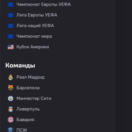
Чемпионат Европы УЕФА
Лига Европы УЕФА
Лига наций УЕФА
Чемпионат мира
Кубок Америки
Команды
Реал Мадрид
Барселона
Манчестер Сити
Ливерпуль
Бавария
ПСЖ