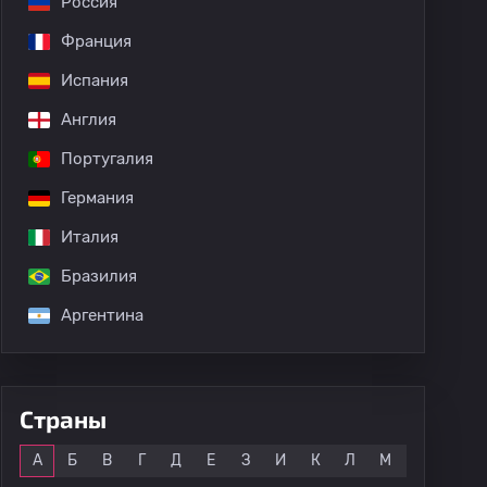
Россия
Франция
Испания
Англия
Португалия
Германия
Италия
Бразилия
Аргентина
Страны
Все
А
Б
В
Г
Д
Е
З
И
К
Л
М
Н
О