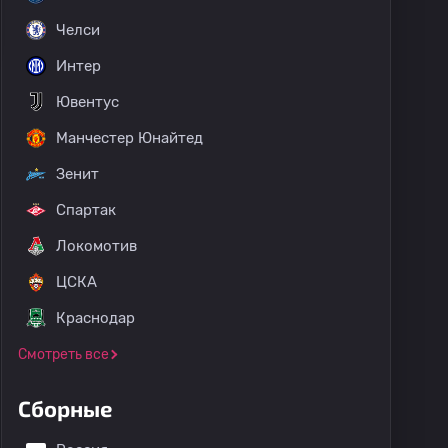
Челси
Интер
Ювентус
Манчестер Юнайтед
Зенит
Спартак
Локомотив
ЦСКА
Краснодар
Смотреть все
Сборные