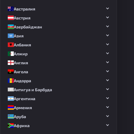
Австралия
Австрия
Азербайджан
Азия
Албания
Алжир
Англия
Ангола
Андорра
Антигуа и Барбуда
Аргентина
Армения
Аруба
Африка