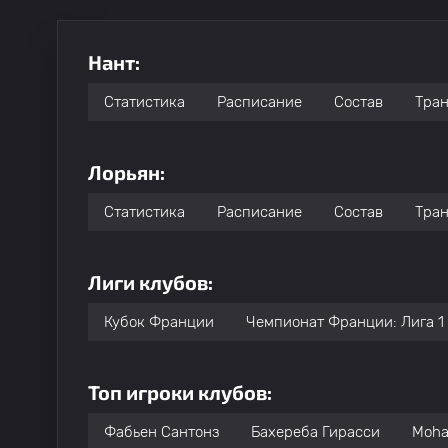
Нант:
Статистика
Расписание
Состав
Тра
Лорьян:
Статистика
Расписание
Состав
Тра
Лиги клубов:
Кубок Франции
Чемпионат Франции: Лига 1
Топ игроки клубов:
Фабьен Сантонз
Бахереба Гирасси
Moh