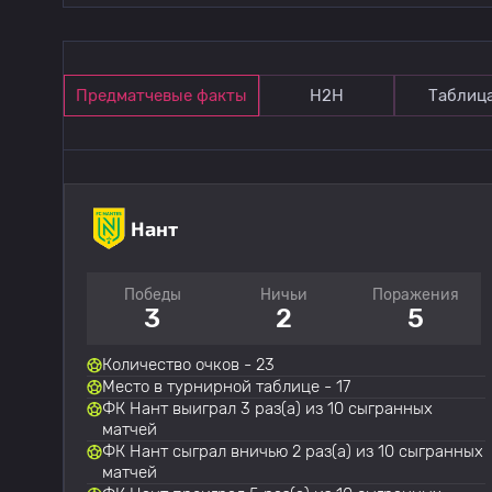
Предматчевые факты
Н2Н
Таблиц
Нант
Победы
Ничьи
Поражения
3
2
5
Количество очков - 23
Место в турнирной таблице - 17
ФК Нант выиграл 3 раз(а) из 10 сыгранных
матчей
ФК Нант сыграл вничью 2 раз(а) из 10 сыгранных
матчей