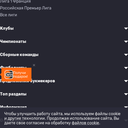
Лига 1 Франция
Российская Премьер Лига
Все лиги
Клубы
Чемпионаты
Сборные команды
Футболисты
Получи
подарок!
Предложения букмекеров
Топ разделы
Информация
Чтобы улучшить работу сайта, мы используем файлы cookie
и другие технологии. Продолжая использование сайта, Вы
О компании
даете свое согласие на обработку
файлов cookie
.