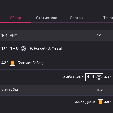
Обзор
Статистика
Составы
Текс
1-Й ТАЙМ
1-1
1 - 0
17 '
R. Poncet
(S. Messili)
42 '
Баптист Габард
1 - 1
Бамба Дьенг
43 '
2-Й ТАЙМ
0-2
Бамба Дьенг
49 '