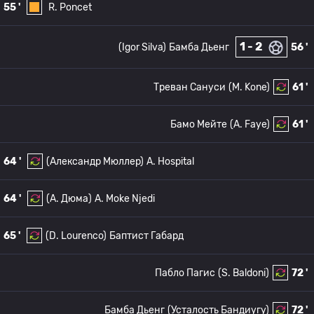
55 '
R. Poncet
1 - 2
(Igor Silva)
Бамба Дьенг
56 '
Треван Сануси
(M. Kone)
61 '
Бамо Мейте
(A. Faye)
61 '
64 '
(Александр Мюллер)
A. Hospital
64 '
(A. Дюма)
A. Moke Njedi
65 '
(D. Lourenco)
Баптист Габард
Пабло Пагис
(S. Baldoni)
72 '
Бамба Дьенг
(Усталость Бандиугу)
72 '