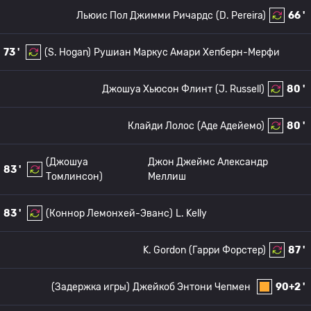
Льюис Пол Джимми Ричардс
(D. Pereira)
66 '
73 '
(S. Hogan)
Рушиан Маркус Амари Хепберн-Мерфи
Джошуа Хьюсон Флинт
(J. Russell)
80 '
Клайди Лолос
(Аде Адейемо)
80 '
(Джошуа
Джон Джеймс Александр
83 '
Томлинсон)
Меллиш
83 '
(Коннор Лемонхей-Эванс)
L. Kelly
K. Gordon
(Гарри Форстер)
87 '
(Задержка игры)
Джейкоб Энтони Чепмен
90+2 '