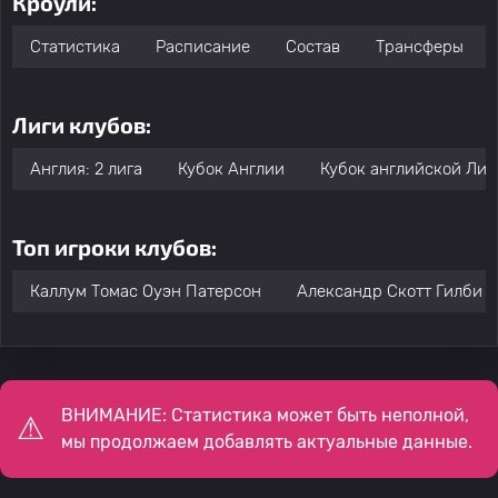
Кроули:
Статистика
Расписание
Состав
Трансферы
Лиги клубов:
Англия: 2 лига
Кубок Англии
Кубок английской Лиг
Топ игроки клубов:
Каллум Томас Оуэн Патерсон
Александр Скотт Гилби
ВНИМАНИЕ: Статистика может быть неполной,
мы продолжаем добавлять актуальные данные.