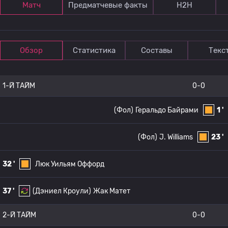
Матч
Предматчевые факты
Н2Н
Обзор
Статистика
Составы
Текс
1-Й ТАЙМ
0-0
(Фол)
Геральдо Байрами
1 '
(Фол)
J. Williams
23 '
32 '
Люк Уильям Оффорд
37 '
(Дэниел Кроули)
Жак Матет
2-Й ТАЙМ
0-0