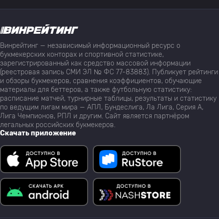
Винрейтинг — независимый информационный ресурс о
букмекерских конторах и спортивной статистике,
зарегистрированный как средство массовой информации
(реестровая запись СМИ ЭЛ № ФС 77-83883). Публикует рейтинги
и обзоры букмекеров, сравнения коэффициентов, обучающие
материалы для беттеров, а также футбольную статистику:
расписание матчей, турнирные таблицы, результаты и статистику
по ведущим лигам мира — АПЛ, Бундеслига, Ла Лига, Серия А,
Лига Чемпионов, РПЛ и другим. Сайт является партнёром
легальных российских букмекеров.
Скачать приложение