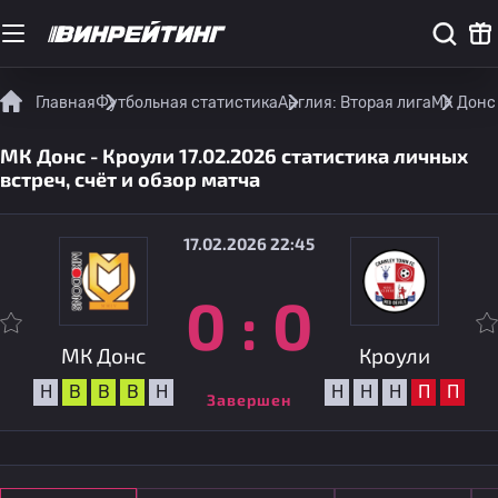
Главная
Футбольная статистика
Англия: Вторая лига
МК Донс 
МК Донс - Кроули 17.02.2026 статистика личных
встреч, счёт и обзор матча
17.02.2026 22:45
0
:
0
МК Донс
Кроули
Н
В
В
В
Н
Н
Н
Н
П
П
Завершен