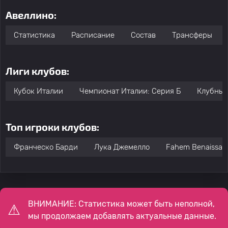
Авеллино:
Статистика
Расписание
Состав
Трансферы
Лиги клубов:
Кубок Италии
Чемпионат Италии: Серия Б
Клубные
Топ игроки клубов:
Франческо Барди
Лука Джемелло
Fahem Benaissa-
ВНИМАНИЕ: Статистика может быть неполной,
мы продолжаем добавлять актуальные данные.