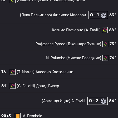
57 '
(Николо Радаэлли)
Томмазо Маджони
0 - 1
(Лука Пальмиеро)
Филиппо Миссори
63 '
Козимо Патьерно
(A. Favilli)
68 '
Раффаэле Руссо
(Дженнаро Тутино)
75 '
M. Palumbo
(Микеле Бесаджио)
76 '
76 '
(T. Marras)
Алессио Кастеллини
81 '
(C. Falletti)
Дэвид Визер
0 - 2
(Армандо Иццо)
A. Favilli
86 '
90+3 '
A. Dembele