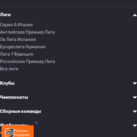
Лиги
Серия A Италия
Английская Премьер Лига
Ла Лига Испания
Бундеслига Германия
Лига 1 Франция
Российская Премьер Лига
Все лиги
Клубы
Чемпионаты
Сборные команды
Футболисты
Получи
подарок!