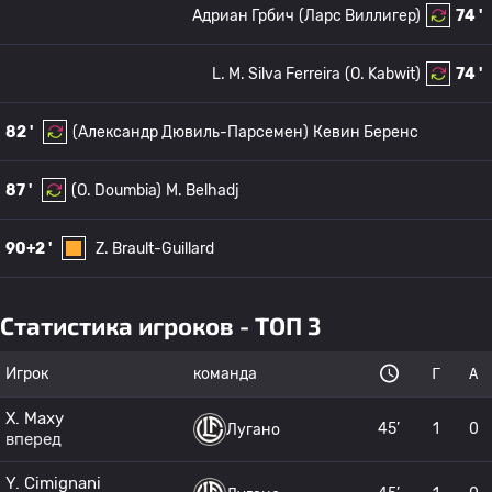
Адриан Грбич
(Ларс Виллигер)
74 '
L. M. Silva Ferreira
(O. Kabwit)
74 '
82 '
(Александр Дювиль-Парсемен)
Кевин Беренс
87 '
(O. Doumbia)
M. Belhadj
90+2 '
Z. Brault-Guillard
Статистика игроков - ТОП 3
Игрок
команда
Г
А
Х. Маху
45’
1
0
Лугано
вперед
Y. Cimignani