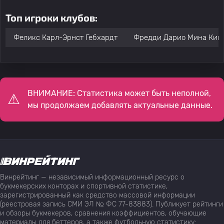
Топ игроки клубов:
Феликс Карл-Эрнст Гебхардт
Фредди Дарио Мина Кин
ВНИМАНИЕ: Статистика может быть неполной,
мы продолжаем добавлять актуальные данные.
Винрейтинг — независимый информационный ресурс о
букмекерских конторах и спортивной статистике,
зарегистрированный как средство массовой информации
(реестровая запись СМИ ЭЛ № ФС 77-83883). Публикует рейтинги
и обзоры букмекеров, сравнения коэффициентов, обучающие
материалы для беттеров, а также футбольную статистику: