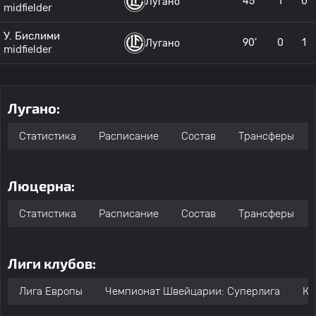
45’
1
0
Лугано
midfielder
У. Бислими
90’
0
1
Лугано
midfielder
Лугано:
Статистика
Расписание
Состав
Трансферы
Люцерна:
Статистика
Расписание
Состав
Трансферы
Лиги клубов:
Лига Европы
Чемпионат Швейцарии: Суперлига
Ку