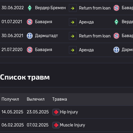
30.06.2022
Вердер Бремен
Бава
Return from loan
01.07.2021
Бавария
Верд
Аренда
30.06.2021
Дармштадт
Бава
Return from loan
21.07.2020
Бавария
Дарм
Аренда
Список травм
Получил
Вылечил
Травма
14.05.2025
23.05.2025
Hip Injury
06.02.2025
07.02.2025
Muscle Injury