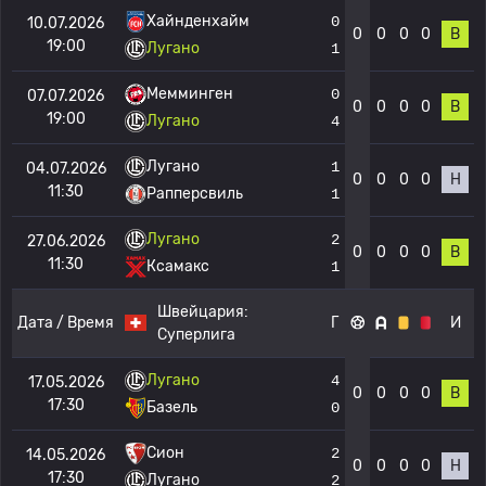
Хайнденхайм
0
10.07.2026
0
0
0
0
В
19:00
Лугано
1
Мемминген
0
07.07.2026
0
0
0
0
В
19:00
Лугано
4
Лугано
1
04.07.2026
0
0
0
0
Н
11:30
Рапперсвиль
1
Лугано
2
27.06.2026
0
0
0
0
В
11:30
Ксамакс
1
Швейцария:
Дата / Время
Г
И
Суперлига
Лугано
4
17.05.2026
0
0
0
0
В
17:30
Базель
0
Сион
2
14.05.2026
0
0
0
0
Н
17:30
Лугано
2