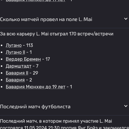
Сколько матчей провел на поле L. Mai
За всю карьеру L. Mai отыграл 170 встреч/встречи
Лугано
- 113
Лугано II
- 1
Вердер Бремен
- 17
Дармштадт
- 7
Бавария II
- 29
Бавария
- 2
Бавария Мюнхен до 19 лет
- 1
Последний матч футболиста
Последний матч, в котором принял участие L. Mai
состоялся 11.05.2024 21:30 против
Янг Бойз
и закончился