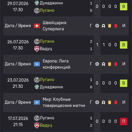
Дукаджини
1
29.07.2026
0
0
0
0
В
17:30
Лугано
5
Швейцария:
Дата / Время
Г
И
Суперлига
Лугано
2
26.07.2026
1
1
0
0
В
17:30
Вадуц
1
Европа:
Лига
Дата / Время
Г
И
конференций
Лугано
1
23.07.2026
0
0
0
0
В
21:30
Дукаджини
0
Мир:
Клубные
Дата / Время
Г
И
товарищеские матчи
Лугано
1
17.07.2026
0
0
0
0
П
21:15
Вадуц
2