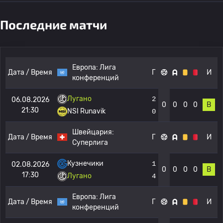
Последние матчи
Европа:
Лига
Дата / Время
Г
И
конференций
Лугано
2
06.08.2026
0
0
0
0
В
21:30
NSI Runavik
0
Швейцария:
Дата / Время
Г
И
Суперлига
Кузнечики
1
02.08.2026
0
0
0
0
В
17:30
Лугано
4
Европа:
Лига
Дата / Время
Г
И
конференций