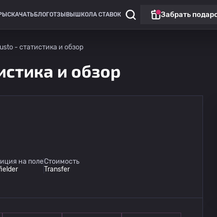
Забрать подар
РЫ
СКАЧАТЬ
БЛОГ
ОТЗЫВЫ
ШКОЛА СТАВОК
iusto - статистика и обзор
тистика и обзор
иция на поле
Стоимость
ielder
Transfer