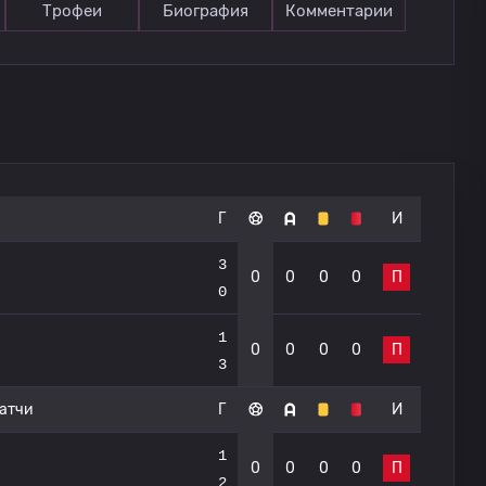
Трофеи
Биография
Комментарии
Г
И
3
0
0
0
0
П
0
1
0
0
0
0
П
3
атчи
Г
И
1
0
0
0
0
П
2