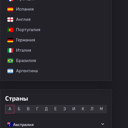
Испания
Англия
дных матчей
Португалия
Германия
Италия
Бразилия
Аргентина
Страны
Все
А
Б
В
Г
Д
Е
З
И
К
Л
М
Н
О
Австралия