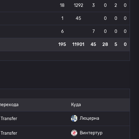
18
1292
3
0
2
0
1
45
0
0
0
6
7
0
0
0
195
11901
45
28
5
0
перехода
Куда
Люцерна
Transfer
Винтертур
Transfer