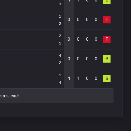
1
1
0
0
В
3
1
0
0
0
0
П
2
2
0
0
0
0
П
1
4
0
0
0
0
В
2
1
1
1
0
0
В
4
зать ещё