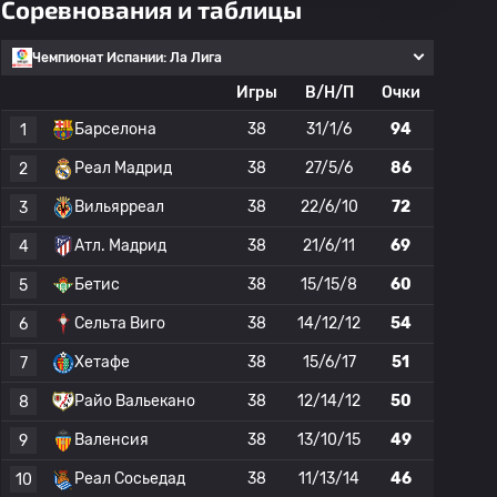
Соревнования и таблицы
Чемпионат Испании: Ла Лига
Игры
В/Н/П
Очки
Барселона
38
31/1/6
94
1
Реал Мадрид
38
27/5/6
86
2
Вильярреал
38
22/6/10
72
3
Атл. Мадрид
38
21/6/11
69
4
Бетис
38
15/15/8
60
5
Сельта Виго
38
14/12/12
54
6
Хетафе
38
15/6/17
51
7
Райо Вальекано
38
12/14/12
50
8
Валенсия
38
13/10/15
49
9
Реал Сосьедад
38
11/13/14
46
10