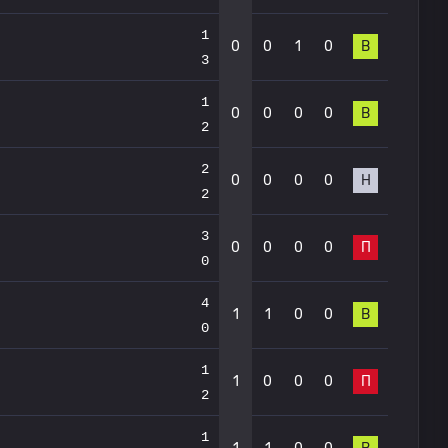
1
0
0
1
0
В
3
1
0
0
0
0
В
2
2
0
0
0
0
Н
2
3
0
0
0
0
П
0
4
1
1
0
0
В
0
1
1
0
0
0
П
2
1