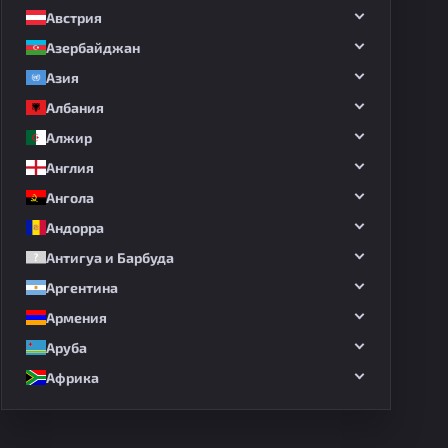
Австрия
Азербайджан
Азия
Албания
Алжир
Англия
Ангола
Андорра
Антигуа и Барбуда
Аргентина
Армения
Аруба
Африка