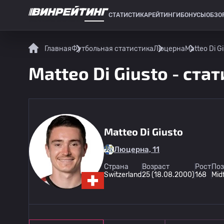
СТАТИСТИКА
РЕЙТИНГИ
БОНУСЫ
ОБЗО
СПОРТИВНАЯ СТАТИСТИКА
Главная
Футбольная статистика
Люцерна
Matteo Di G
Matteo Di Giusto - ста
Matteo Di Giusto
Люцерна, 11
Страна
Возраст
Рост
Поз
Switzerland
25 (18.08.2000)
168
Midf