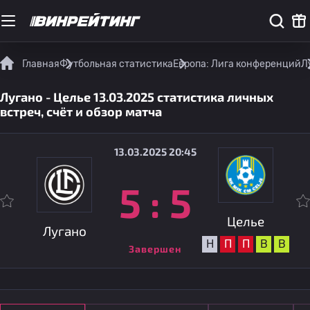
Главная
Футбольная статистика
Европа: Лига конференций
Л
Лугано - Целье 13.03.2025 статистика личных
встреч, счёт и обзор матча
13.03.2025 20:45
5
:
5
Целье
Лугано
Н
П
П
В
В
Завершен