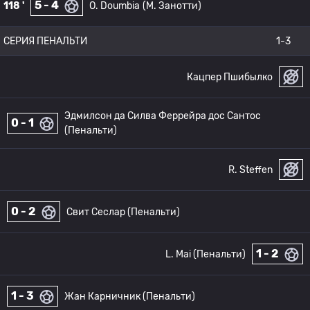
5 - 4
118 '
O. Doumbia
(М. Занотти)
СЕРИЯ ПЕНАЛЬТИ
1-3
Кацпер Пшибылко
Эдмилсон да Силва Феррейра дос Сантос
0 - 1
(Пенальти)
R. Steffen
0 - 2
Свит Сеслар (Пенальти)
1 - 2
L. Mai (Пенальти)
1 - 3
Жан Карничник (Пенальти)