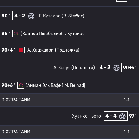
4 - 2
80 '
Г. Кутсиас
(R. Steffen)
88 '
(Кацпер Пшибылко)
Г. Кутсиас
90+4 '
А. Хадждари
(Подножка)
4 - 3
A. Kucys (Пенальти)
90+5 '
90+6 '
(Айман Эль Вафи)
M. Belhadj
ЭКСТРА ТАЙМ
1-1
4 - 4
Хуанхо Ньето
97 '
ЭКСТРА ТАЙМ
1-1