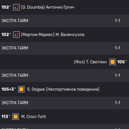
102 '
(O. Doumbia)
Антонио Гргич
ЭКСТРА ТАЙМ
1-1
102 '
(Мартим Маркес)
М. Валенсуэла
ЭКСТРА ТАЙМ
1-1
(Фол)
T. Светлин
105 '
ЭКСТРА ТАЙМ
1-1
105+3 '
S. Osigwe
(Неспортивное поведение)
ЭКСТРА ТАЙМ
1-1
113 '
M. Croci-Torti