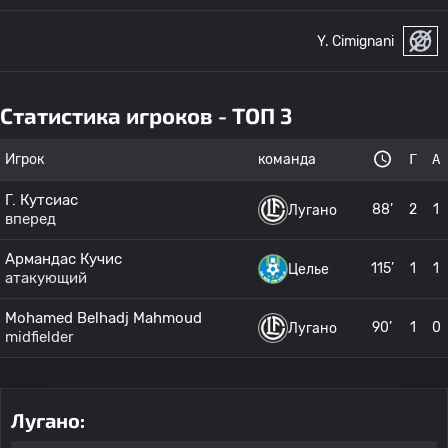
Y. Cimignani
Статистика игроков - ТОП 3
Игрок
команда
Г
А
Г. Кутсиас
88’
2
1
Лугано
вперед
Армандас Кучис
115’
1
1
Целье
атакующий
Mohamed Belhadj Mahmoud
90’
1
0
Лугано
midfielder
Лугано: