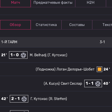
Матч
Предматчевые факты
Н2Н
Обзор
Статистика
Составы
Текс
1-Й ТАЙМ
3-1
1 - 0
21 '
M. Belhadj
(Г. Кутсиас)
(Подножка)
Логан Делорье-Шобет
24 '
1 - 1
(A. Kucys)
Свит Сеслар
40 '
2 - 1
42 '
Г. Кутсиас
(R. Steffen)