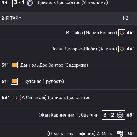
3 - 1
44 '
Даниэль Дос Сантос
(У. Бислими)
2-Й ТАЙМ
1-2
M. Dulca
(Марио Квесич)
46 '
Логан Делорье-Шобет
(A. Мать)
46 '
51 '
Даниэль Дос Сантос
(Задержка)
61 '
Г. Кутсиас
(Грубость)
63 '
(Y. Cimignani)
Даниэль Дос Сантос
3 - 2
(Жан Карничник)
T. Светлин
68 '
(Отмена гола - офсайд)
A. Мать
74 '