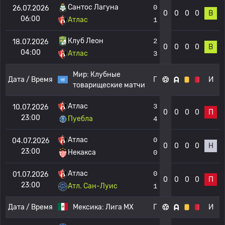
Сантос Лагуна
0
26.07.2026
0
0
0
0
В
06:00
Атлас
1
Клуб Леон
2
18.07.2026
0
0
0
0
В
04:00
Атлас
3
Мир:
Клубные
Дата / Время
Г
И
товарищеские матчи
Атлас
3
10.07.2026
0
0
0
0
П
23:00
Пуебла
4
Атлас
0
04.07.2026
0
0
0
0
Н
23:00
Некакса
0
Атлас
0
01.07.2026
0
0
0
0
П
23:00
Атл. Сан-Луис
1
Дата / Время
Мексика:
Лига МХ
Г
И