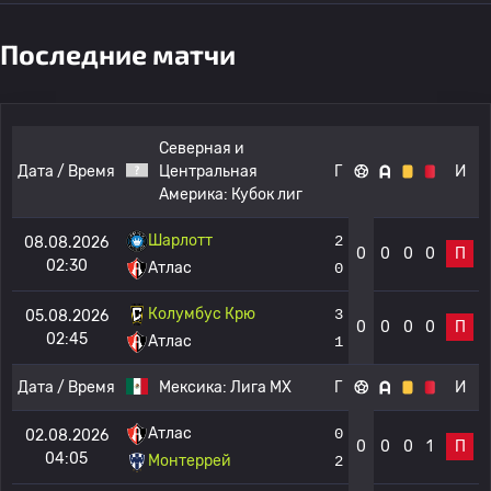
Последние матчи
Северная и
Дата / Время
Центральная
Г
И
Америка:
Кубок лиг
Шарлотт
2
08.08.2026
0
0
0
0
П
02:30
Атлас
0
Колумбус Крю
3
05.08.2026
0
0
0
0
П
02:45
Атлас
1
Дата / Время
Мексика:
Лига МХ
Г
И
Атлас
0
02.08.2026
0
0
0
1
П
04:05
Монтеррей
2