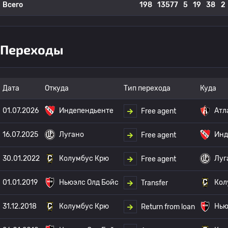
Всего
198
13577
5
19
38
2
Переходы
Дата
Откуда
Тип перехода
Куда
01.07.2026
Индепендьенте
Атл
Free agent
16.07.2025
Лугано
Инд
Free agent
30.01.2022
Колумбус Крю
Луг
Free agent
01.01.2019
Ньюэлс Олд Бойс
Кол
Transfer
31.12.2018
Колумбус Крю
Нью
Return from loan