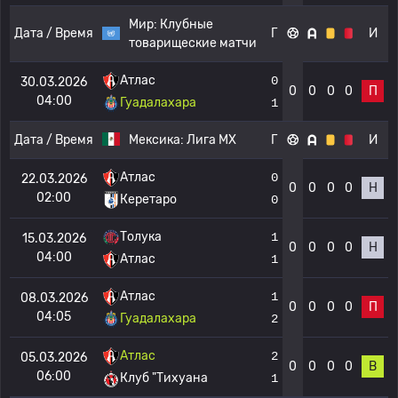
Мир:
Клубные
Дата / Время
Г
И
товарищеские матчи
Атлас
0
30.03.2026
0
0
0
0
П
04:00
Гуадалахара
1
Дата / Время
Мексика:
Лига МХ
Г
И
Атлас
0
22.03.2026
0
0
0
0
Н
02:00
Керетаро
0
Толука
1
15.03.2026
0
0
0
0
Н
04:00
Атлас
1
Атлас
1
08.03.2026
0
0
0
0
П
04:05
Гуадалахара
2
Атлас
2
05.03.2026
0
0
0
0
В
06:00
Клуб "Тихуана
1