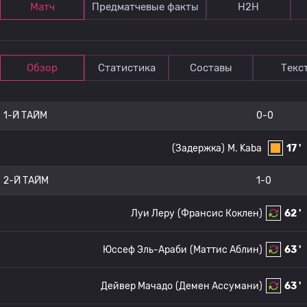
Матч
Предматчевые факты
Н2Н
Обзор
Статистика
Составы
Текс
1-Й ТАЙМ
0-0
(Задержка)
M. Kaba
17 '
2-Й ТАЙМ
1-0
Луи Леру
(Франсис Коклен)
62 '
Юссеф Эль-Араби
(Маттис Аблин)
63 '
Дейвер Мачадо
(Демен Ассумани)
63 '