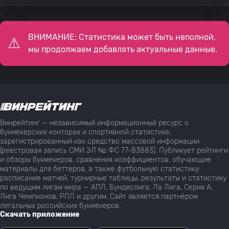
ВНИМАНИЕ: Статистика может быть неполной,
мы продолжаем добавлять актуальные данные.
Винрейтинг — независимый информационный ресурс о
букмекерских конторах и спортивной статистике,
зарегистрированный как средство массовой информации
(реестровая запись СМИ ЭЛ № ФС 77-83883). Публикует рейтинги
и обзоры букмекеров, сравнения коэффициентов, обучающие
материалы для беттеров, а также футбольную статистику:
расписание матчей, турнирные таблицы, результаты и статистику
по ведущим лигам мира — АПЛ, Бундеслига, Ла Лига, Серия А,
Лига Чемпионов, РПЛ и другим. Сайт является партнёром
легальных российских букмекеров.
Скачать приложение