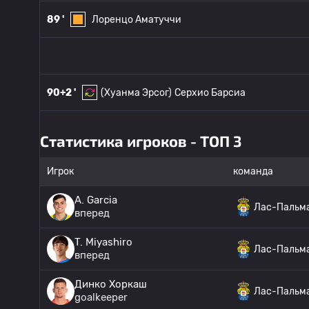
89 '
Лоренцо Аматуччи
90+2 '
(Хуанма Эрсог)
Серхио Барсиа
Статистика игроков - ТОП 3
Игрок
команда
A. Garcia
Лас-Пальм
вперед
T. Miyashiro
Лас-Пальм
вперед
Динко Хоркаш
Лас-Пальм
goalkeeper