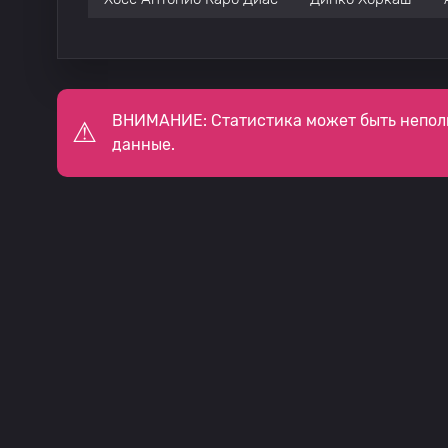
ВНИМАНИЕ: Статистика может быть непол
данные.