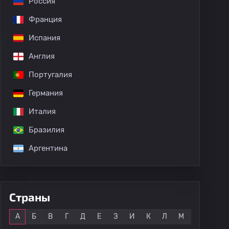
Россия
Франция
Испания
Англия
Португалия
Германия
Италия
Бразилия
Аргентина
Страны
Все
А
Б
В
Г
Д
Е
З
И
К
Л
М
Н
О