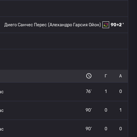
Диего Санчес Перес
(Алехандро Гарсия Ойон)
90+2 '
Г
А
76’
1
0
ас
90’
0
1
ас
90’
0
0
ас