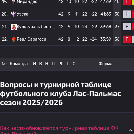
П
19.
Мирандес
42
10
10
22
-22
47:69
40
Н
20.
Уэска
42
9
11
22
-22
41:63
38
Н
21.
Культураль Леон
42
9
10
23
-29
39:68
37
П
22.
Реал Сарагоса
42
8
12
22
-24
35:59
36
№
Команда
И
В
Н
П
РГ
Г
О
Форма
Вопросы к турнирной таблице
футбольного клуба Лас-Пальмас
сезон 2025/2026
Как часто обновляется турнирная таблица ФК