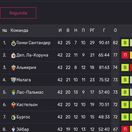
Segunda
№
Команда
И
В
Н
П
РГ
Г
О
В
1.
Гонки Сантандер
42
25
7
10
29
90:61
82
П
2.
Деп. Ла-Коруна
42
22
11
9
21
65:44
77
В
3.
Альмерия
42
22
8
12
18
81:63
74
В
4.
Малага
42
21
10
11
23
75:52
73
В
5.
Лас-Пальмас
42
20
13
9
17
57:40
73
В
6.
Кастельон
42
20
12
10
19
70:51
72
В
7.
Бургос
42
20
12
10
15
48:33
72
П
8.
Эйбар
42
19
10
13
12
52:40
67