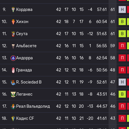
Н
9.
Кордова
42
17
10
15
-4
57:61
61
В
10.
Хихон
42
18
7
17
6
60:54
61
В
11.
Сеута
42
17
10
15
-12
51:63
61
П
12.
Альбасете
42
16
11
15
1
56:55
59
П
13.
Андорра
42
16
10
16
8
62:54
58
П
14.
Гранада
42
12
12
18
-6
50:56
48
Н
15.
R. Sociedad B
42
12
11
19
-9
52:61
47
В
16.
Леганес
42
11
13
18
-8
43:51
46
П
17.
Реал Вальядолид
42
12
10
20
-13
44:57
46
П
18.
Кадис CF
42
11
10
21
-20
41:61
43