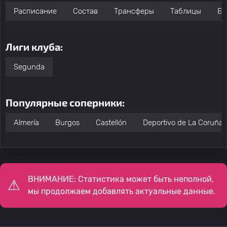
Расписание
Состав
Трансферы
Таблицы
Бо
Лиги клуба:
Segunda
Популярные соперники:
Almería
Burgos
Castellón
Deportivo de La Coruña
ВНИМАНИЕ: Статистика может быть неполной,
мы продолжаем добавлять актуальные данные.