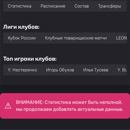
Статистика
Расписание
Состав
Трансферы
Лиги клубов:
Кубок России
Клубные товарищеские матчи
LEON В
Топ игроки клубов:
Y. Нестеренко
Игорь Обухов
Илья Тусеев
Y. Bu
ВНИМАНИЕ: Статистика может быть неполной,
мы продолжаем добавлять актуальные данные.