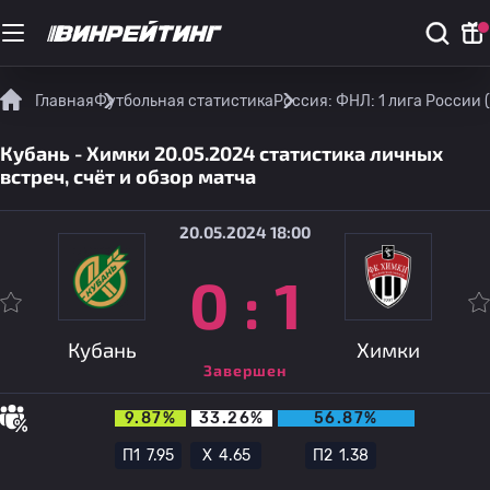
Главная
Футбольная статистика
Россия: ФНЛ: 1 лига России 
Кубань - Химки 20.05.2024 статистика личных
встреч, счёт и обзор матча
20.05.2024 18:00
0
:
1
Кубань
Химки
Завершен
9.87%
33.26%
56.87%
П1
7.95
Х
4.65
П2
1.38