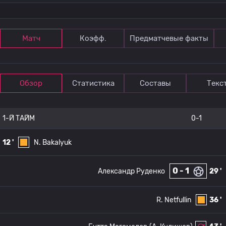
Матч
Коэфф.
Предматчевые факты
Обзор
Статистика
Составы
Текс
1-Й ТАЙМ
0-1
12 '
N. Bakalyuk
0 - 1
Александр Руденко
29 '
R. Netfullin
36 '