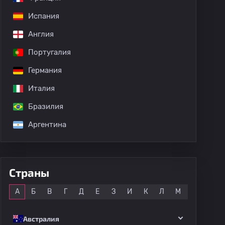
Испания
Англия
Португалия
Германия
Италия
Бразилия
Аргентина
Страны
Все
А
Б
В
Г
Д
Е
З
И
К
Л
М
Н
О
Австралия