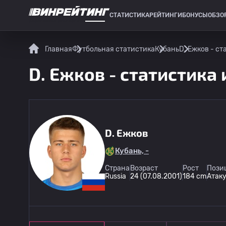
СТАТИСТИКА
РЕЙТИНГИ
БОНУСЫ
ОБЗО
СПОРТИВНАЯ СТАТИСТИКА
Главная
Футбольная статистика
Кубань
D. Ежков - ст
D. Ежков - статистика 
D. Ежков
Кубань, -
Страна
Возраст
Рост
Пози
Russia
24 (07.08.2001)
184 cm
Атак