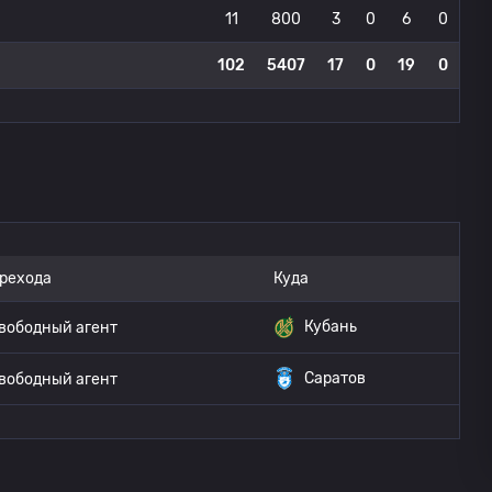
11
800
3
0
6
0
102
5407
17
0
19
0
ерехода
Куда
Кубань
вободный агент
Саратов
вободный агент