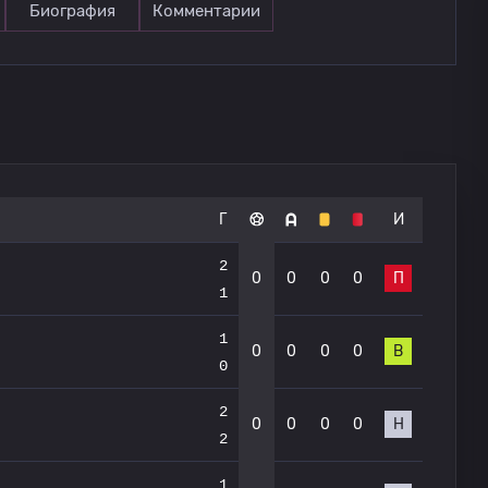
Биография
Комментарии
Г
И
2
0
0
0
0
П
1
1
0
0
0
0
В
0
2
0
0
0
0
Н
2
1