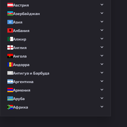
Австрия
Азербайджан
Азия
Албания
Алжир
Англия
Ангола
Андорра
Антигуа и Барбуда
Аргентина
Армения
Аруба
Африка