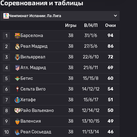
Соревнования и таблицы
Чемпионат Испании: Ла Лига
Игры
В/Н/П
Очки
Барселона
38
31/1/6
94
1
Реал Мадрид
38
27/5/6
86
2
Вильярреал
38
22/6/10
72
3
Атл. Мадрид
38
21/6/11
69
4
Бетис
38
15/15/8
60
5
Сельта Виго
38
14/12/12
54
6
Хетафе
38
15/6/17
51
7
Райо Вальекано
38
12/14/12
50
8
Валенсия
38
13/10/15
49
9
Реал Сосьедад
38
11/13/14
46
10