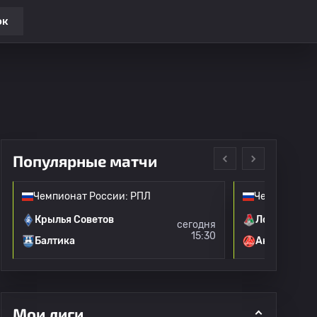
ок
Популярные матчи
Чемпионат России: РПЛ
Чемпионат Р
Крылья Советов
Локомотив 
сегодня
15:30
Балтика
Акрон
Мои лиги