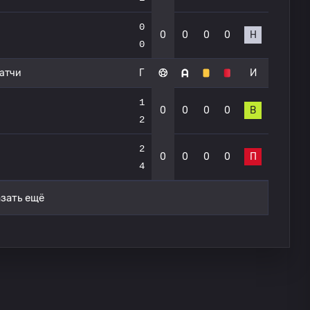
0
0
0
0
0
Н
0
атчи
Г
И
1
0
0
0
0
В
2
2
0
0
0
0
П
4
зать ещё