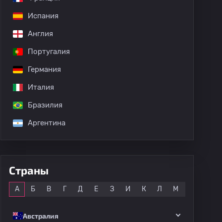
Испания
Англия
Португалия
Германия
Италия
Бразилия
Аргентина
Страны
Все
А
Б
В
Г
Д
Е
З
И
К
Л
М
Н
О
Австралия