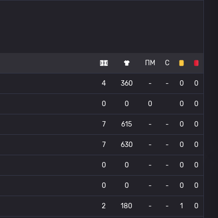
ПМ
С
4
360
-
-
0
0
0
0
0
0
0
7
615
-
-
0
0
7
630
-
-
0
0
0
0
-
-
0
0
0
0
-
-
0
0
2
180
-
-
1
0