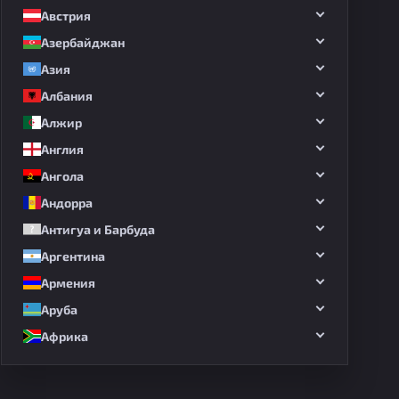
Австрия
Азербайджан
Азия
Албания
Алжир
Англия
Ангола
Андорра
Антигуа и Барбуда
Аргентина
Армения
Аруба
Африка