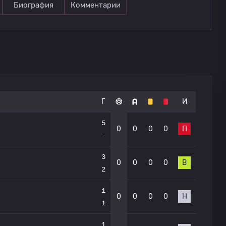
Биография
Комментарии
Г
И
5
0
0
0
0
П
-
3
0
0
0
0
В
2
1
0
0
0
0
Н
1
1