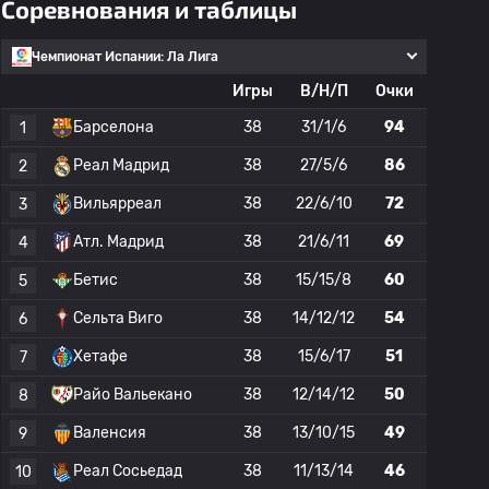
Соревнования и таблицы
Чемпионат Испании: Ла Лига
Игры
В/Н/П
Очки
Барселона
38
31/1/6
94
1
Реал Мадрид
38
27/5/6
86
2
Вильярреал
38
22/6/10
72
3
Атл. Мадрид
38
21/6/11
69
4
Бетис
38
15/15/8
60
5
Сельта Виго
38
14/12/12
54
6
Хетафе
38
15/6/17
51
7
Райо Вальекано
38
12/14/12
50
8
Валенсия
38
13/10/15
49
9
Реал Сосьедад
38
11/13/14
46
10