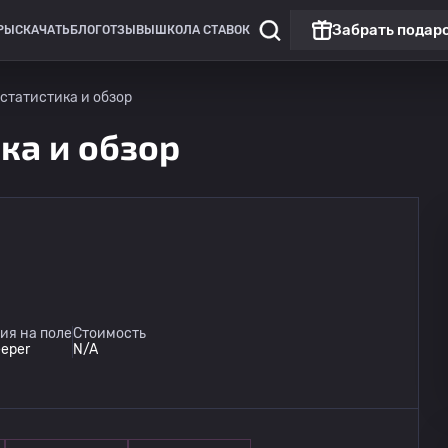
Забрать подар
РЫ
СКАЧАТЬ
БЛОГ
ОТЗЫВЫ
ШКОЛА СТАВОК
 статистика и обзор
ика и обзор
Лига Европы
Линкольн Ред Импс
сегодня
ия на поле
Стоимость
20:00
Омония
eeper
N/A