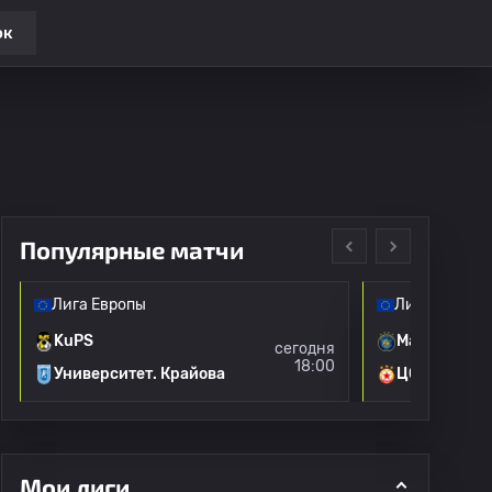
ок
Популярные матчи
Лига Европы
Лига Европы
KuPS
Маккаби Те
сегодня
18:00
Университет. Крайова
ЦСКА Софи
Мои лиги