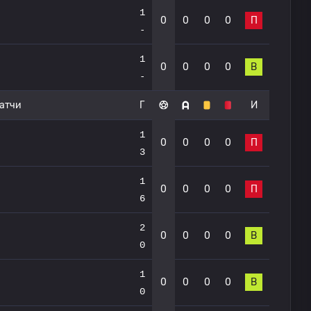
1
0
0
0
0
П
-
1
0
0
0
0
В
-
атчи
Г
И
1
0
0
0
0
П
3
1
0
0
0
0
П
6
2
0
0
0
0
В
0
1
0
0
0
0
В
0