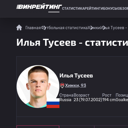
СТАТИСТИКА
РЕЙТИНГИ
БОНУСЫ
ОБЗО
СПОРТИВНАЯ СТАТИСТИКА
Главная
Футбольная статистика
Химки
Илья Тусеев -
Илья Тусеев - статист
Илья Тусеев
Химки, 93
Страна
Возраст
Рост
Позиц
Russia
23 (19.07.2002)
194 cm
Goalk