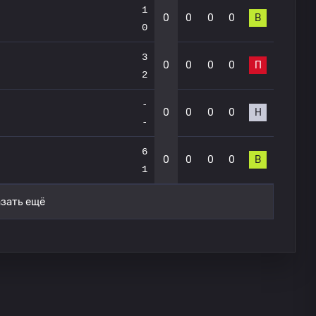
1
0
0
0
0
В
0
3
0
0
0
0
П
2
-
0
0
0
0
Н
-
6
0
0
0
0
В
1
зать ещё