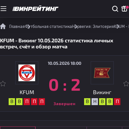
Главная
Футбольная статистика
Норвегия: Элитсерия
KFUM - 
KFUM - Викинг 10.05.2026 статистика личных
встреч, счёт и обзор матча
10.05.2026 18:00
0
:
2
KFUM
Викинг
В
В
П
П
П
В
Н
В
В
П
Завершен