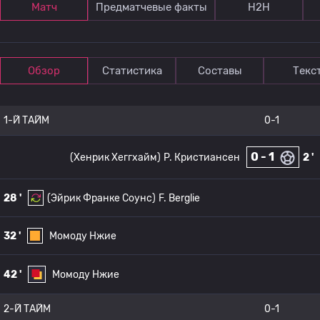
Матч
Предматчевые факты
Н2Н
Обзор
Статистика
Составы
Текс
1-Й ТАЙМ
0-1
0 - 1
(Хенрик Хеггхайм)
P. Кристиансен
2 '
28 '
(Эйрик Франке Соунс)
F. Berglie
32 '
Момоду Нжие
42 '
Момоду Нжие
2-Й ТАЙМ
0-1