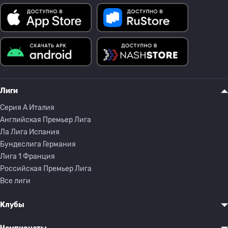
Лиги
Серия A Италия
Английская Премьер Лига
Ла Лига Испания
Бундеслига Германия
Лига 1 Франция
Российская Премьер Лига
Все лиги
Клубы