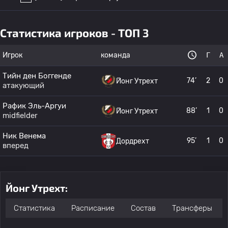
Статистика игроков - ТОП 3
Игрок
команда
Г
А
Тийн ден Боггенде
74’
2
0
Йонг Утрехт
атакующий
Рафик Эль-Аргуи
88’
1
0
Йонг Утрехт
midfielder
Ник Венема
95’
1
0
Дордрехт
вперед
Йонг Утрехт:
Статистика
Расписание
Состав
Трансферы