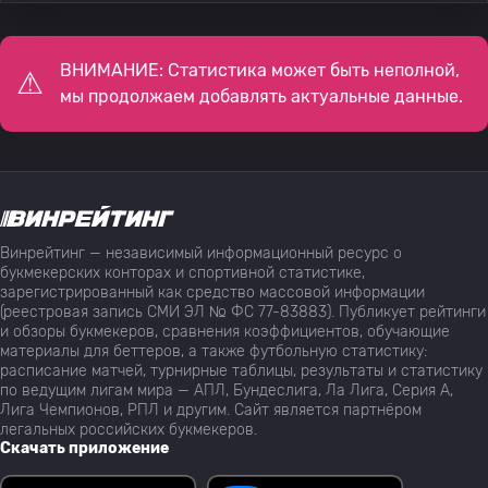
ВНИМАНИЕ: Статистика может быть неполной,
мы продолжаем добавлять актуальные данные.
Винрейтинг — независимый информационный ресурс о
букмекерских конторах и спортивной статистике,
зарегистрированный как средство массовой информации
(реестровая запись СМИ ЭЛ № ФС 77-83883). Публикует рейтинги
и обзоры букмекеров, сравнения коэффициентов, обучающие
материалы для беттеров, а также футбольную статистику:
расписание матчей, турнирные таблицы, результаты и статистику
по ведущим лигам мира — АПЛ, Бундеслига, Ла Лига, Серия А,
Лига Чемпионов, РПЛ и другим. Сайт является партнёром
легальных российских букмекеров.
Скачать приложение