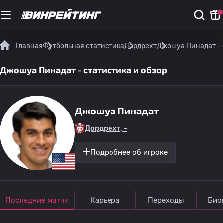
Главная
Футбольная статистика
Дордрехт
Джошуа Пинадат - 
Джошуа Пинадат - статистика и обзор
Джошуа Пинадат
Дордрехт, -
Подробнее об игроке
Последние матчи
Карьера
Переходы
Био