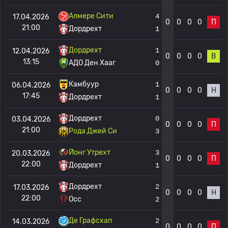
Алмере Сити
4
17.04.2026
0
0
0
0
П
21:00
Дордрехт
1
Дордрехт
1
12.04.2026
0
0
0
0
В
13:15
АДО Ден Хааг
0
Камбуур
1
06.04.2026
0
0
0
0
Н
17:45
Дордрехт
1
Дордрехт
0
03.04.2026
0
0
0
0
П
21:00
Рода Джей Си
3
Йонг Утрехт
3
20.03.2026
0
0
0
0
П
22:00
Дордрехт
1
Дордрехт
2
17.03.2026
0
0
0
0
Н
22:00
Осс
2
Де Графсхап
2
14.03.2026
0
0
0
0
П