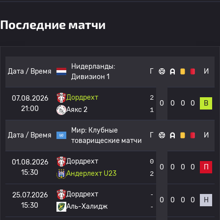
Последние матчи
Нидерланды:
Дата / Время
Г
И
Дивизион 1
Дордрехт
2
07.08.2026
0
0
0
0
В
21:00
Аякс 2
1
Мир:
Клубные
Дата / Время
Г
И
товарищеские матчи
Дордрехт
0
01.08.2026
0
0
0
0
П
15:30
Андерлехт U23
2
Дордрехт
-
25.07.2026
0
0
0
0
Н
15:30
Аль-Халидж
-