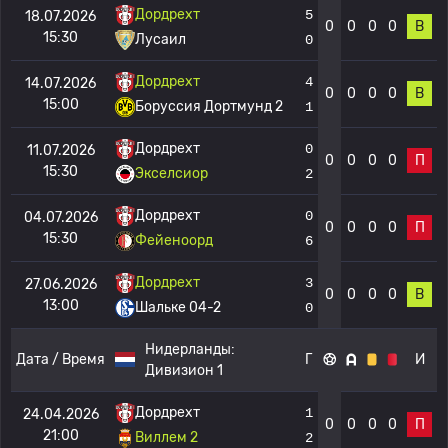
Дордрехт
5
18.07.2026
0
0
0
0
В
15:30
Лусаил
0
Дордрехт
4
14.07.2026
0
0
0
0
В
15:00
Боруссия Дортмунд 2
1
Дордрехт
0
11.07.2026
0
0
0
0
П
15:30
Экселсиор
2
Дордрехт
0
04.07.2026
0
0
0
0
П
15:30
Фейеноорд
6
Дордрехт
3
27.06.2026
0
0
0
0
В
13:00
Шальке 04-2
0
Нидерланды:
Дата / Время
Г
И
Дивизион 1
Дордрехт
1
24.04.2026
0
0
0
0
П
21:00
Виллем 2
2