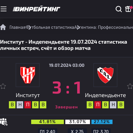
Главная
Футбольная статистика
Аргентина: Профессиональн
Институт - Индепендьенте 19.07.2024 статистика
личных встреч, счёт и обзор матча
19.07.2024 03:00
3
:
1
Институт
Индепендьенте
В
Н
П
В
В
В
П
В
Н
В
Завершен
41.81%
31.07%
27.12%
П1
2.40
Х
2.75
П2
3.70