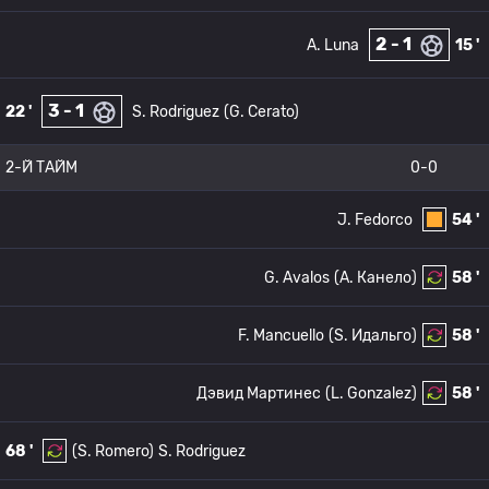
2 - 1
A. Luna
15 '
3 - 1
22 '
S. Rodriguez
(G. Cerato)
2-Й ТАЙМ
0-0
J. Fedorco
54 '
G. Avalos
(A. Канело)
58 '
F. Mancuello
(S. Идальго)
58 '
Дэвид Мартинес
(L. Gonzalez)
58 '
68 '
(S. Romero)
S. Rodriguez