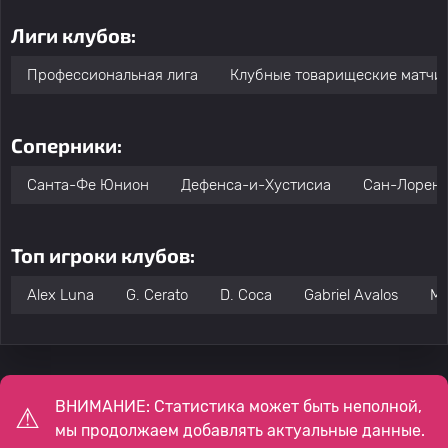
Лиги клубов:
Профессиональная лига
Клубные товарищеские матчи
Соперники:
Санта-Фе Юнион
Дефенса-и-Хустисиа
Сан-Лорен
Топ игроки клубов:
Alex Luna
G. Cerato
D. Соса
Gabriel Avalos
M.
ВНИМАНИЕ: Статистика может быть неполной,
мы продолжаем добавлять актуальные данные.