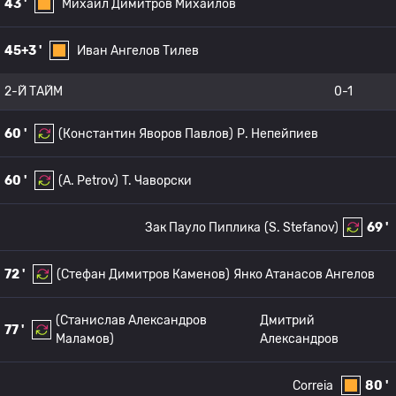
43 '
Михаил Димитров Михайлов
45+3 '
Иван Ангелов Тилев
2-Й ТАЙМ
0-1
60 '
(Константин Яворов Павлов)
Р. Непейпиев
60 '
(A. Petrov)
T. Чаворски
Зак Пауло Пиплика
(S. Stefanov)
69 '
72 '
(Стефан Димитров Каменов)
Янко Атанасов Ангелов
(Станислав Александров
Дмитрий
77 '
Маламов)
Александров
Correia
80 '