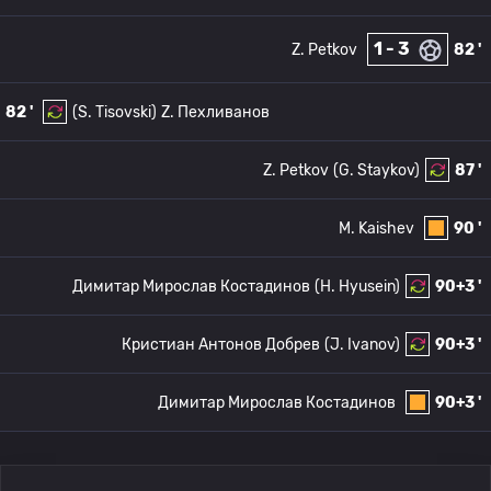
1 - 3
Z. Petkov
82 '
82 '
(S. Tisovski)
Z. Пехливанов
Z. Petkov
(G. Staykov)
87 '
M. Kaishev
90 '
Димитар Мирослав Костадинов
(H. Hyusein)
90+3 '
Кристиан Антонов Добрев
(J. Ivanov)
90+3 '
Димитар Мирослав Костадинов
90+3 '