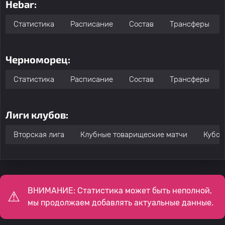
Hebar:
Статистика
Расписание
Состав
Трансферы
Черноморец:
Статистика
Расписание
Состав
Трансферы
Лиги клубов:
Вторская лига
Клубные товарищеские матчи
Кубок
ВНИМАНИЕ: Статистика может быть неполной,
мы продолжаем добавлять актуальные данные.