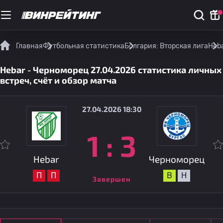
Главная
Футбольная статистика
Болгария: Вторская лига
Heba
Hebar - Черноморец 27.04.2026 статистика личных
встреч, счёт и обзор матча
27.04.2026 18:30
1
:
3
Hebar
Черноморец
П
П
В
Н
Завершен