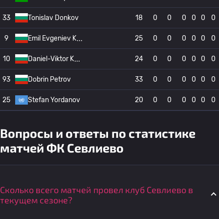
33
Tonislav Donkov
18
0
0
0
0
0
0
9
Emil Evgeniev K
25
0
0
0
0
0
0
10
Daniel-Viktor K
24
0
0
0
0
0
0
93
Dobrin Petrov
33
0
0
0
0
0
0
25
Stefan Yordanov
20
0
0
0
0
0
0
Вопросы и ответы по статистике
матчей ФК Севлиево
Сколько всего матчей провел клуб Севлиево в
текущем сезоне?