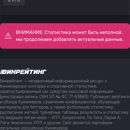
B PFG
ВНИМАНИЕ: Статистика может быть неполной,
мы продолжаем добавлять актуальные данные.
Винрейтинг — независимый информационный ресурс о
букмекерских конторах и спортивной статистике,
зарегистрированный как средство массовой информации
(реестровая запись СМИ ЭЛ № ФС 77-83883). Публикует рейтинги
и обзоры букмекеров, сравнения коэффициентов, обучающие
материалы для беттеров, а также футбольную статистику:
расписание матчей, турнирные таблицы, результаты и статистику
по ведущим лигам мира — АПЛ, Бундеслига, Ла Лига, Серия А,
Лига Чемпионов, РПЛ и другим. Сайт является партнёром
легальных российских букмекеров.