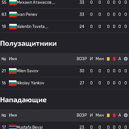
55
Михаил Атанасов
33
0
0
0
0
0
0
83
Ivan Penev
33
0
0
0
0
0
0
18
Valentin Tsveta
24
0
0
0
0
0
0
Полузащитники
№
Имя
ВОЗР
И
Мин
А
21
Milen Savov
30
0
0
0
0
0
0
16
Nikolay Yankov
27
0
0
0
0
0
0
Нападающие
№
Имя
ВОЗР
И
Мин
А
17
Mustafa Beyai
23
0
0
0
0
0
0