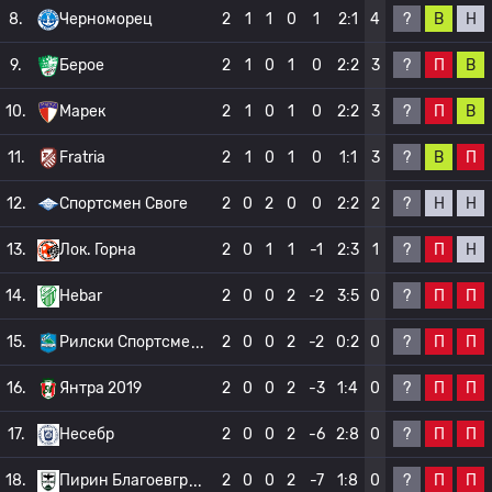
?
В
Н
8.
Черноморец
2
1
1
0
1
2:1
4
?
П
В
9.
Берое
2
1
0
1
0
2:2
3
?
П
В
10.
Марек
2
1
0
1
0
2:2
3
?
В
П
11.
Fratria
2
1
0
1
0
1:1
3
?
Н
Н
12.
Спортсмен Своге
2
0
2
0
0
2:2
2
?
П
Н
13.
Лок. Горна
2
0
1
1
-1
2:3
1
?
П
П
14.
Hebar
2
0
0
2
-2
3:5
0
?
П
П
15.
Рилски Спортсме
2
0
0
2
-2
0:2
0
?
П
П
16.
Янтра 2019
2
0
0
2
-3
1:4
0
?
П
П
17.
Несебр
2
0
0
2
-6
2:8
0
?
П
П
18.
Пирин Благоевгр
2
0
0
2
-7
1:8
0