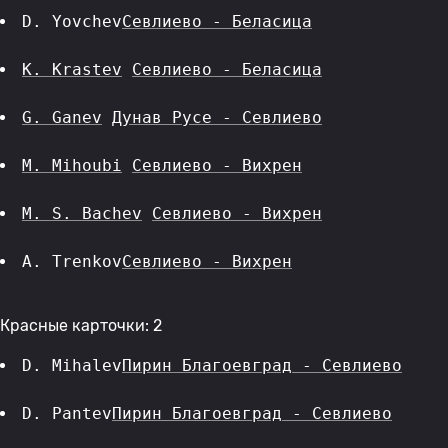
D. Yovchev
Севлиево - Беласица
K. Krastev
Севлиево - Беласица
G. Ganev
Дунав Русе - Севлиево
M. Mihoubi
Севлиево - Вихрен
M. S. Bachev
Севлиево - Вихрен
A. Trenkov
Севлиево - Вихрен
Красные карточки: 2
D. Mihalev
Пирин Благоевград - Севлиево
D. Pantev
Пирин Благоевград - Севлиево