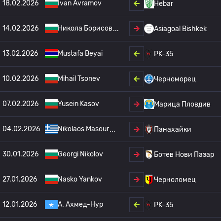
18.02.2026
Ivan Avramov
Hebar
14.02.2026
Никола Борисов
Asiagoal Bishkek
13.02.2026
Mustafa Beyai
PK-35
10.02.2026
Mihail Tsonev
Черноморец
07.02.2026
Yusein Kasov
Марица Пловдив
04.02.2026
Nikolaos Masour
Панахайки
30.01.2026
Georgi Nikolov
Ботев Нови Пазар
27.01.2026
Nasko Yankov
Черноломец
12.01.2026
А. Ахмед-Нур
PK-35