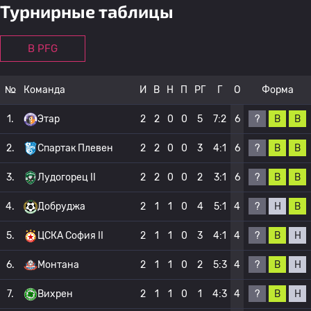
Турнирные таблицы
B PFG
№
Команда
И
В
Н
П
РГ
Г
О
Форма
?
В
В
1.
Этар
2
2
0
0
5
7:2
6
?
В
В
2.
Спартак Плевен
2
2
0
0
3
4:1
6
?
В
В
3.
Лудогорец II
2
2
0
0
2
3:1
6
?
Н
В
4.
Добруджа
2
1
1
0
4
5:1
4
?
В
Н
5.
ЦСКА София II
2
1
1
0
3
4:1
4
?
В
Н
6.
Монтана
2
1
1
0
2
5:3
4
?
В
Н
7.
Вихрен
2
1
1
0
1
4:3
4