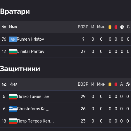
Вратари
№
Имя
ВОЗР
И
Мин
С
76
Rumen Hristov
?
0
0
0
0
0
0
12
Dimitar Pantev
37
0
0
0
0
0
0
Защитники
№
Имя
ВОЗР
И
Мин
А
5
Петко Танев Ган
29
0
0
0
0
0
0
6
Christoforos Ka
26
0
0
0
0
0
0
18
Петр Петров Кеп
23
0
0
0
0
0
0