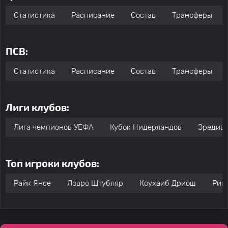
Статистика
Расписание
Состав
Трансферы
ПСВ:
Статистика
Расписание
Состав
Трансферы
Лиги клубов:
Лига чемпионов УЕФА
Кубок Нидерландов
Эредиви
Топ игроки клубов:
Райк Янсе
Ловро Штубляр
Коухаиб Дриош
Рик