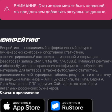
ВНИМАНИЕ: Статистика может быть неполной,
мы продолжаем добавлять актуальные данные.
Винрейтинг — независимый информационный ресурс о
букмекерских конторах и спортивной статистике,
зарегистрированный как средство массовой информации
(реестровая запись СМИ ЭЛ № ФС 77-83883). Публикует рейтинги
и обзоры букмекеров, сравнения коэффициентов, обучающие
материалы для беттеров, а также футбольную статистику:
расписание матчей, турнирные таблицы, результаты и статистику
по ведущим лигам мира — АПЛ, Бундеслига, Ла Лига, Серия А,
Лига Чемпионов, РПЛ и другим. Сайт является партнёром
легальных российских букмекеров.
Скачать приложение