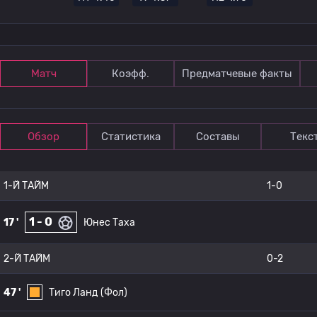
Матч
Коэфф.
Предматчевые факты
Обзор
Статистика
Составы
Текс
1-Й ТАЙМ
1-0
1 - 0
17 '
Юнес Таха
2-Й ТАЙМ
0-2
47 '
Тиго Ланд
(Фол)