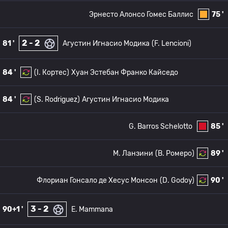
Эрнесто Алонсо Гомес Баллис
75 '
2 - 2
81 '
Агустин Игнасио Модика
(F. Lencioni)
84 '
(I. Кортес)
Хуан Эстебан Франко Кайседо
84 '
(S. Rodriguez)
Агустин Игнасио Модика
G. Barros Schelotto
85 '
M. Ланзини
(B. Ромеро)
89 '
Флориан Гонсало де Хесус Монсон
(D. Godoy)
90 '
3 - 2
90+1 '
E. Mammana