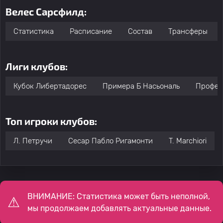
Велес Сарсфилд:
Статистика
Расписание
Состав
Трансферы
Лиги клубов:
Кубок Либертадорес
Примера Б Насьональ
Профес
Топ игроки клубов:
Л. Петручи
Сесар Пабло Ригамонти
T. Marchiori
ВНИМАНИЕ: Статистика может быть неполной,
мы продолжаем добавлять актуальные данные.