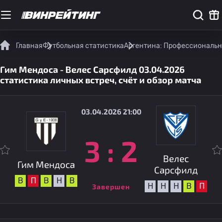
Главная
Футбольная статистика
Аргентина: Профессиональн
Гим Мендоса - Велес Сарсфилд 03.04.2026
статистика личных встреч, счёт и обзор матча
03.04.2026 21:00
3
:
2
Велес
Гим Мендоса
Сарсфилд
В
П
В
Н
В
Н
Н
Н
В
П
Завершен