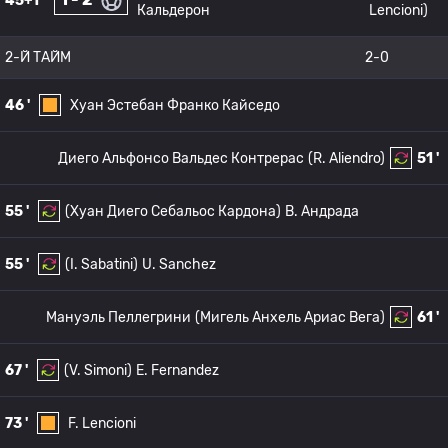
45+1 '
Кальдерон
Lencioni)
2-Й ТАЙМ
2-0
46 '
Хуан Эстебан Франко Кайседо
Диего Альфонсо Вальдес Контрерас
(R. Aliendro)
51 '
55 '
(Хуан Диего Себальос Кардона)
B. Андрада
55 '
(I. Sabatini)
U. Sanchez
Мануэль Пеллегрини
(Мигель Анхель Ариас Вега)
61 '
67 '
(V. Simoni)
E. Fernandez
73 '
F. Lencioni