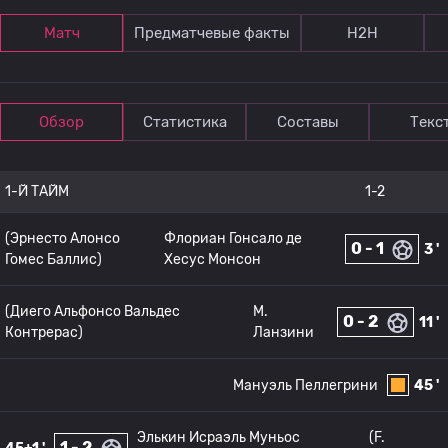
Матч
Предматчевые факты
Н2Н
Обзор
Статистика
Составы
Текс
1-Й ТАЙМ
1-2
(Эрнесто Алонсо
Флориан Гонсало де
0 - 1
3 '
Гомес Баллис)
Хесус Монсон
(Диего Альфонсо Вальдес
M.
0 - 2
11 '
Контрерас)
Ланзини
Мануэль Пеллегрини
45 '
Элькин Исраэль Муньос
(F.
1 - 2