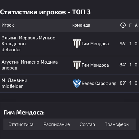
Статистика игроков - ТОП 3
Игрок
команда
Г
А
Элькин Исраэль Муньос
Кальдерон
Гим Мендоса
96’
1
0
defender
Агустин Игнасио Модика
84’
1
0
Гим Мендоса
вперед
M. Ланзини
89’
1
0
Велес Сарсфилд
midfielder
Гим Мендоса:
Статистика
Расписание
Состав
Трансферы