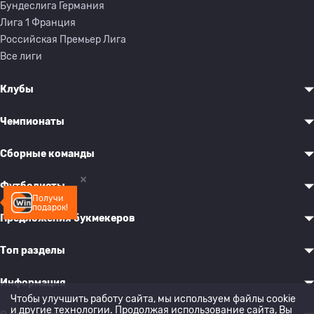
Бундеслига Германия
Лига 1 Франция
Российская Премьер Лига
Все лиги
Клубы
Чемпионаты
Сборные команды
Футболисты
Получи
подарок!
Предложения букмекеров
Топ разделы
Информация
Чтобы улучшить работу сайта, мы используем файлы cookie
и другие технологии. Продолжая использование сайта, Вы