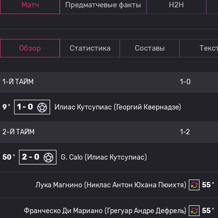
Матч
Предматчевые факты
Н2Н
Обзор
Статистика
Составы
Текс
1-Й ТАЙМ
1-0
1 - 0
9 '
Илиас Кутсупиас
(Георгий Квернадзе)
2-Й ТАЙМ
1-2
2 - 0
50 '
G. Calo
(Илиас Кутсупиас)
Лука Магнино
(Никлас Антон Юхана Пюихтя)
55 '
Франческо Ди Мариано
(Грегуар Андре Дефрель)
55 '