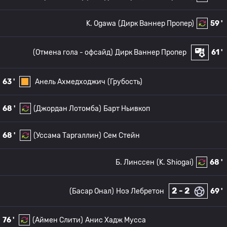
K. Ogawa
(Дирк Ваннер Пропер)
59 '
(Отмена гола - офсайд)
Дирк Ваннер Пропер
61 '
63 '
Анель Ахмедходжич
(Грубость)
68 '
(Джордан Лотомба)
Барт Ньивкоп
68 '
(Уссама Таргаллин)
Сем Стейн
Б. Линссен
(K. Shiogai)
68 '
2 - 2
(Басар Онал)
Ноэ Лебретон
69 '
76 '
(Аймен Слити)
Анис Хадж Мусса