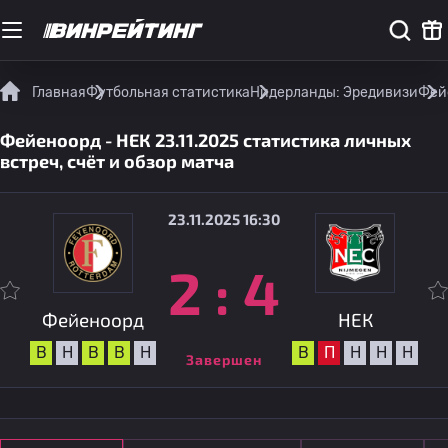
Главная
Футбольная статистика
Нидерланды: Эредивизи
Фейе
Фейеноорд - НЕК 23.11.2025 статистика личных
встреч, счёт и обзор матча
23.11.2025 16:30
2
:
4
Фейеноорд
НЕК
В
Н
В
В
Н
В
П
Н
Н
Н
Завершен